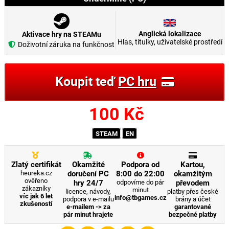
Anglická lokalizace
Aktivace hry na STEAMu
Hlas, titulky, uživatelské prostředí
Doživotní záruka na funkčnost
Koupit teď
PC hru
100
Kč
STEAM
EN
Zlatý certifikát
Okamžité
Podpora od
Kartou,
heureka.cz
doručení PC
8:00 do 22:00
okamžitým
ověřeno
hry 24/7
odpovíme do pár
převodem
zákazníky
minut
licence, návody,
platby přes české
víc jak 6 let
info@tbgames.cz
podpora v e-mailu
brány a účet
zkušeností
e-mailem -> za
garantované
pár minut hrajete
bezpečné platby