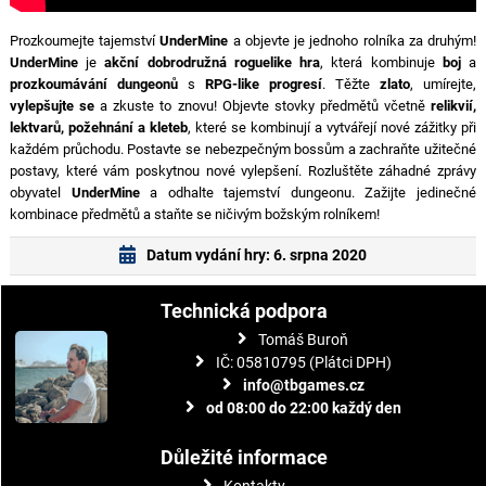
Prozkoumejte tajemství
UnderMine
a objevte je jednoho rolníka za druhým!
UnderMine
je
akční dobrodružná roguelike hra
, která kombinuje
boj
a
prozkoumávání dungeonů
s
RPG-like progresí
. Těžte
zlato
, umírejte,
vylepšujte se
a zkuste to znovu! Objevte stovky předmětů včetně
relikvií,
lektvarů, požehnání a kleteb
, které se kombinují a vytvářejí nové zážitky při
každém průchodu. Postavte se nebezpečným bossům a zachraňte užitečné
postavy, které vám poskytnou nové vylepšení. Rozluštěte záhadné zprávy
obyvatel
UnderMine
a odhalte tajemství dungeonu. Zažijte jedinečné
kombinace předmětů a staňte se ničivým božským rolníkem!
Datum vydání hry: 6. srpna 2020
Technická podpora
Tomáš Buroň
IČ: 05810795 (Plátci DPH)
info@tbgames.cz
od 08:00 do 22:00 každý den
Důležité informace
Kontakty