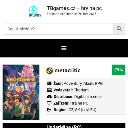
P
ř
TBgames.cz – hry na pc
e
Elektronické licence PC her 24/7
s
k
o
č
i
t
n
a
o
b
s
a
79%
h
Žánr:
Adventury
,
Akční
,
RPG
Vydavatel:
Thorium
Distribuce:
Digitální licence
Zařízení:
Hra na PC
Region:
CZ, SK (celá EU)
UnderMine (PC)