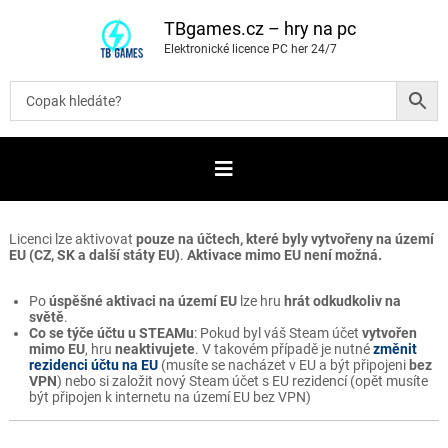
P
ř
TBgames.cz – hry na pc
e
Elektronické licence PC her 24/7
s
k
o
č
i
t
n
a
o
b
s
a
Licenci lze aktivovat
pouze na účtech, které byly vytvořeny na území
h
EU (CZ, SK a další státy EU)
.
Aktivace mimo EU není možná.
Po
úspěšné aktivaci na území EU
lze hru
hrát odkudkoliv na
světě
.
Co se týče účtu u STEAMu
: Pokud byl váš Steam účet
vytvořen
mimo EU
, hru
neaktivujete
. V takovém případě je nutné
změnit
rezidenci účtu na EU
(musíte se nacházet v EU a být připojeni
bez
VPN
) nebo si založit nový Steam účet s EU rezidencí (opět musíte
být připojen k internetu na území EU bez VPN)