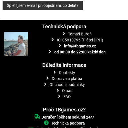
N
Spletl jsem e-mail při objednání, co dělat?
a
v
Technická podpora
i
Tomáš Buroň
IČ: 05810795 (Plátci DPH)
g
info@tbgames.cz
od 08:00 do 22:00 každý den
a
c
Důležité informace
Kontakty
e
Doprava a platba
p
Obchodní podmínky
O nás
r
FAQ
o
Proč TBgames.cz?
p
Doručení během sekund 24/7
ř
Technická
podpora