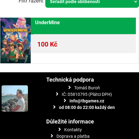
UnderMine
100
Kč
Technická podpora
Tomáš Buroň
IČ: 05810795 (Plátci DPH)
info@tbgames.cz
od 08:00 do 22:00 každý den
Důležité informace
Kontakty
Doprava a platba