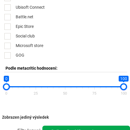
Ubisoft Connect
Battle.net
Epic Store
Social club
Microsoft store
GOG
Podle metacritic hodnocení:
0
100
0
25
50
75
100
Zobrazen jediný výsledek