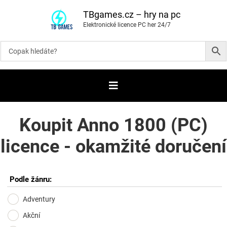
P
ř
TBgames.cz – hry na pc
e
Elektronické licence PC her 24/7
s
k
o
č
i
t
n
a
o
b
s
a
Koupit Anno 1800 (PC)
h
licence - okamžité doručení
Podle žánru:
Adventury
Akční