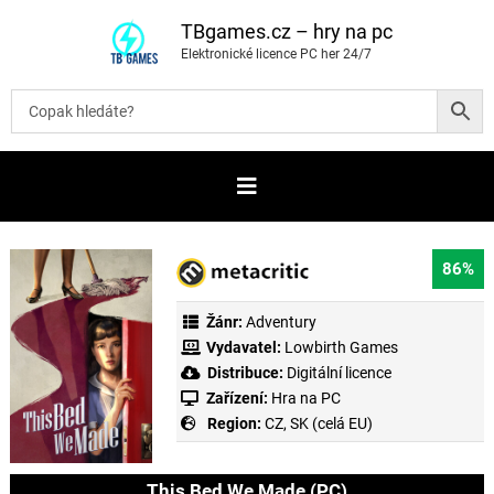
P
ř
TBgames.cz – hry na pc
e
Elektronické licence PC her 24/7
s
k
o
č
i
t
n
a
o
b
s
a
86%
h
Žánr:
Adventury
Vydavatel:
Lowbirth Games
Distribuce:
Digitální licence
Zařízení:
Hra na PC
Region:
CZ, SK (celá EU)
This Bed We Made (PC)