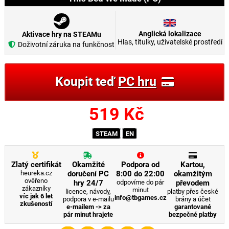
Anglická lokalizace
Aktivace hry na STEAMu
Hlas, titulky, uživatelské prostředí
Doživotní záruka na funkčnost
Koupit teď
PC hru
519
Kč
STEAM
EN
Zlatý certifikát
Okamžité
Podpora od
Kartou,
heureka.cz
doručení PC
8:00 do 22:00
okamžitým
ověřeno
hry 24/7
odpovíme do pár
převodem
zákazníky
minut
licence, návody,
platby přes české
víc jak 6 let
info@tbgames.cz
podpora v e-mailu
brány a účet
zkušeností
e-mailem -> za
garantované
pár minut hrajete
bezpečné platby