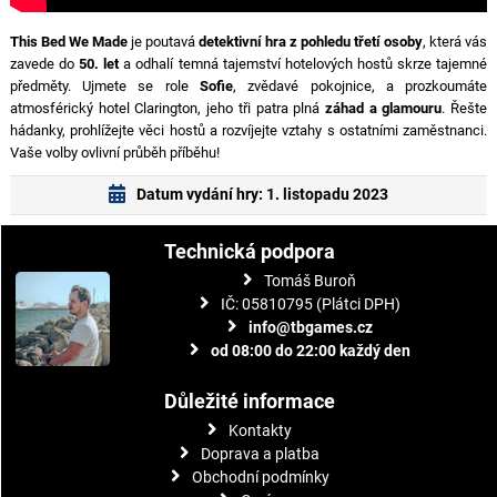
This Bed We Made
je poutavá
detektivní hra z pohledu třetí osoby
, která vás
zavede do
50. let
a odhalí temná tajemství hotelových hostů skrze tajemné
předměty. Ujmete se role
Sofie
, zvědavé pokojnice, a prozkoumáte
atmosférický hotel Clarington, jeho tři patra plná
záhad a glamouru
. Řešte
hádanky, prohlížejte věci hostů a rozvíjejte vztahy s ostatními zaměstnanci.
Vaše volby ovlivní průběh příběhu!
Datum vydání hry: 1. listopadu 2023
Technická podpora
Tomáš Buroň
IČ: 05810795 (Plátci DPH)
info@tbgames.cz
od 08:00 do 22:00 každý den
Důležité informace
Kontakty
Doprava a platba
Obchodní podmínky