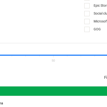
Epic Sto
Social cl
Microsof
GOG
50
ina