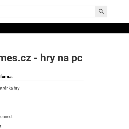
es.cz - hry na pc
tforma:
 stránka hry
Connect
t