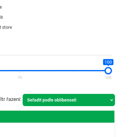
re
ub
t store
100
75
100