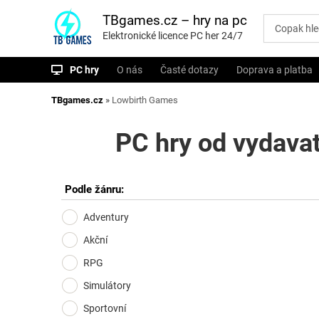
P
ř
TBgames.cz – hry na pc
e
Elektronické licence PC her 24/7
s
k
o
PC hry
O nás
Časté dotazy
Doprava a platba
č
i
t
TBgames.cz
»
Lowbirth Games
n
a
o
PC hry od vydava
b
s
a
h
Podle žánru:
Adventury
Akční
RPG
Simulátory
Sportovní