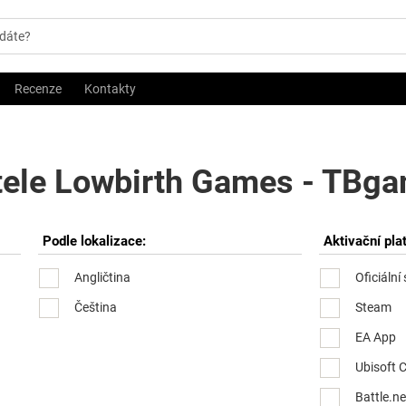
Recenze
Kontakty
tele Lowbirth Games - TBgam
Podle lokalizace:
Aktivační pla
Angličtina
Oficiální
Čeština
Steam
EA App
Ubisoft 
Battle.ne