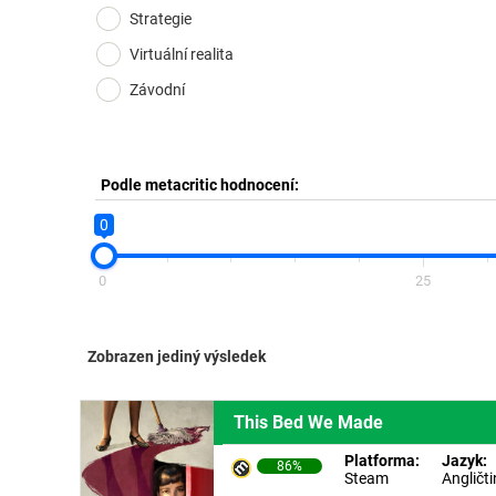
Strategie
Virtuální realita
Závodní
Podle metacritic hodnocení:
0
0
25
Zobrazen jediný výsledek
This Bed We Made
Platforma:
Jazyk:
86%
Steam
Angličt