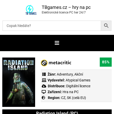
P
ř
TBgames.cz – hry na pc
e
Elektronické licence PC her 24/7
s
k
o
č
i
t
n
a
o
b
s
a
85%
h
Žánr:
Adventury
,
Akční
Vydavatel:
Atypical Games
Distribuce:
Digitální licence
Zařízení:
Hra na PC
Region:
CZ, SK (celá EU)
Radiation Island (PC)