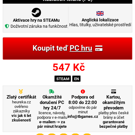
Anglická lokalizace
Aktivace hry na STEAMu
Hlas, titulky, uživatelské prostředí
Doživotní záruka na funkčnost
Koupit teď
PC hru
547
Kč
STEAM
EN
Zlatý certifikát
Okamžité
Podpora od
Kartou,
heureka.cz
doručení PC
8:00 do 22:00
okamžitým
ověřeno
hry 24/7
odpovíme do pár
převodem
zákazníky
minut
licence, návody,
platby přes české
víc jak 6 let
info@tbgames.cz
podpora v e-mailu
brány a účet
zkušeností
e-mailem -> za
garantované
pár minut hrajete
bezpečné platby