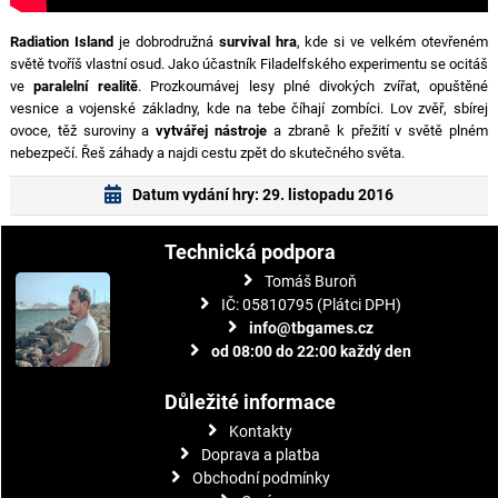
Radiation Island
je dobrodružná
survival hra
, kde si ve velkém otevřeném
světě tvoříš vlastní osud. Jako účastník Filadelfského experimentu se ocitáš
ve
paralelní realitě
. Prozkoumávej lesy plné divokých zvířat, opuštěné
vesnice a vojenské základny, kde na tebe číhají zombíci. Lov zvěř, sbírej
ovoce, těž suroviny a
vytvářej nástroje
a zbraně k přežití v světě plném
nebezpečí. Řeš záhady a najdi cestu zpět do skutečného světa.
Datum vydání hry: 29. listopadu 2016
Technická podpora
Tomáš Buroň
IČ: 05810795 (Plátci DPH)
info@tbgames.cz
od 08:00 do 22:00 každý den
Důležité informace
Kontakty
Doprava a platba
Obchodní podmínky