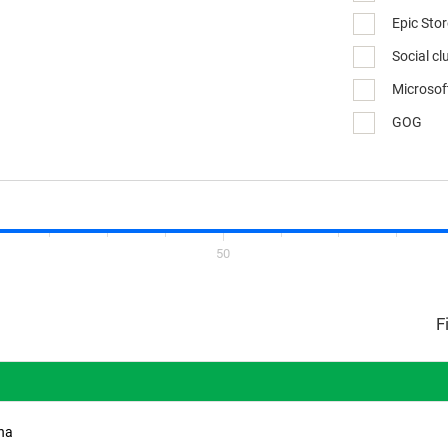
Epic Sto
Social cl
Microsof
GOG
50
ina