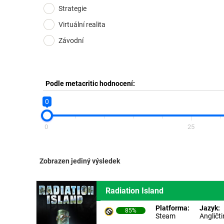
Strategie
Virtuální realita
Závodní
Podle metacritic hodnocení:
0
0
25
Zobrazen jediný výsledek
Radiation Island
Platforma:
Jazyk:
85%
Steam
Angličt