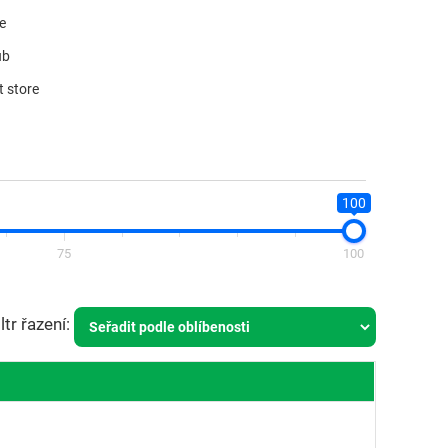
re
ub
t store
100
75
100