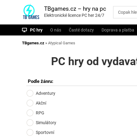
P
ř
TBgames.cz – hry na pc
e
Elektronické licence PC her 24/7
s
k
o
PC hry
O nás
Časté dotazy
Doprava a platba
č
i
t
TBgames.cz
»
Atypical Games
n
a
o
PC hry od vydava
b
s
a
h
Podle žánru:
Adventury
Akční
RPG
Simulátory
Sportovní