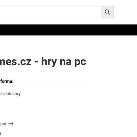
es.cz - hry na pc
tforma:
 stránka hry
Connect
t