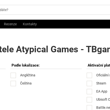
Recenze
Kontakty
tele Atypical Games - TBgam
Podle lokalizace:
Aktivační pla
Angličtina
Oficiální
Čeština
Steam
EA App
Ubisoft 
Battle.ne