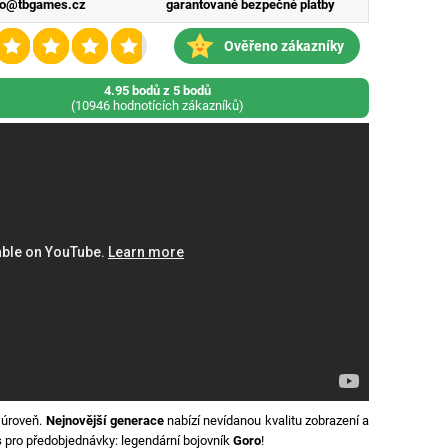
fo@tbgames.cz
garantované bezpečné platby
Ověřeno zákazníky
4.95 bodů z 5 bodů
(10946 hodnotících zákazníků)
 úroveň.
Nejnovější generace
nabízí nevídanou kvalitu zobrazení a
s
pro předobjednávky: legendární bojovník
Goro
!