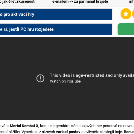
c jak 6 let zkušeností
e-mailem -> za pár minut hrajete
in
 pro aktivaci hry
e si,
jestli PC hru rozjedete
 světa
Mortal Kombat X
, kde se legendární série bojových her posouvá na novou
erní zážitky. Vyberte si z různých
variací postav
a ovlivněte strategii boje.
Bonu