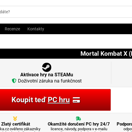
Recenze
Kontakty
Mortal Kombat X (
Aktivace hry na STEAMu
Doživotní záruka na funkčnost
Koupit teď
PC hru
Zlatý certifikát
Okamžité doručení PC hry 24/7
Podpora
ka.cz ověřeno zákazníky
licence, návody, podpora v e-mailu
odpo