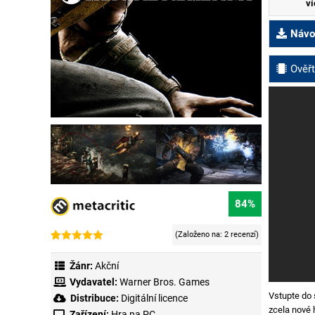
ví
Návod
Ověřt
84%
(Založeno na:
2 recenzí
)
Hodnoceno
2
4.50
z 5 na
Žánr:
Akční
základě
hodnocení
Vydavatel:
Warner Bros. Games
zákazníků
Vstupte do
Distribuce:
Digitální licence
zcela nové h
Zařízení:
Hra na PC