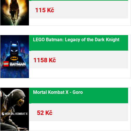
115
Kč
LEGO Batman: Legacy of the Dark Knight
1158
Kč
Mortal Kombat X - Goro
52
Kč