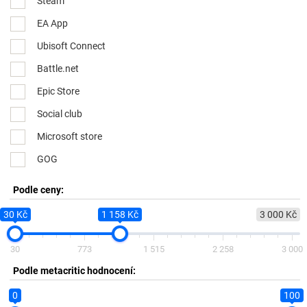
Steam
EA App
Ubisoft Connect
Battle.net
Epic Store
Social club
Microsoft store
GOG
Podle ceny:
30 Kč
1 158 Kč
3 000 Kč
30
773
1 515
2 258
3 000
Podle metacritic hodnocení:
0
100