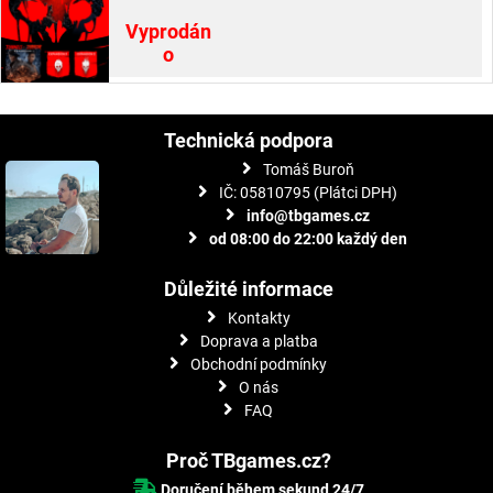
Vyprodán
o
Technická podpora
Tomáš Buroň
IČ: 05810795 (Plátci DPH)
info@tbgames.cz
od 08:00 do 22:00 každý den
Důležité informace
Kontakty
Doprava a platba
Obchodní podmínky
O nás
FAQ
Proč TBgames.cz?
Doručení během sekund 24/7