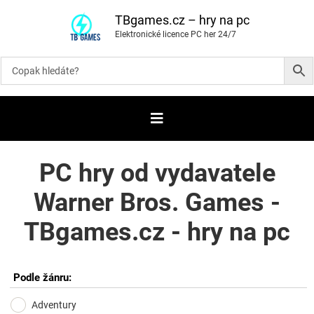
P
ř
TBgames.cz – hry na pc
e
Elektronické licence PC her 24/7
s
k
o
č
i
t
n
a
o
b
s
a
PC hry od vydavatele
h
Warner Bros. Games -
TBgames.cz - hry na pc
Podle žánru:
Adventury