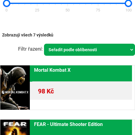
0
25
50
75
100
Zobrazuji všech 7 výsledků
Mortal Kombat X
98
Kč
FEAR - Ultimate Shooter Edition