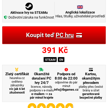
Anglická lokalizace
Aktivace hry na STEAMu
Hlas, titulky, uživatelské prostředí
Doživotní záruka na funkčnost
Koupit teď
PC hru
391
Kč
STEAM
EN
Zlatý certifikát
Okamžité
Podpora od
Kartou,
heureka.cz
doručení PC
8:00 do 22:00
okamžitým
ověřeno
hry 24/7
odpovíme do pár
převodem
zákazníky
minut
licence, návody,
platby přes české
víc jak 6 let
info@tbgames.cz
podpora v e-mailu
brány a účet
zkušeností
e-mailem -> za
garantované
pár minut hrajete
bezpečné platby