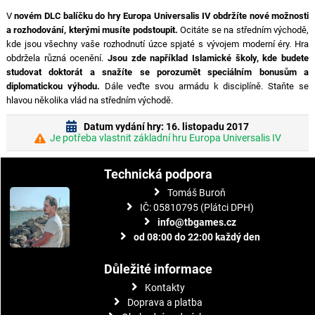
V
novém DLC balíčku do hry Europa Universalis IV obdržíte nové možnosti
a rozhodování, kterými musíte podstoupit.
Ocitáte se na středním východě,
kde jsou všechny vaše rozhodnutí úzce spjaté s vývojem moderní éry. Hra
obdržela různá ocenění.
Jsou zde například Islamické školy, kde budete
studovat doktorát a snažíte se porozumět speciálním bonusům a
diplomatickou výhodu.
Dále veďte svou armádu k disciplíně. Staňte se
hlavou několika vlád na středním východě.
Datum vydání hry: 16. listopadu 2017
Je potřeba vlastnit základní hru Europa Universalis IV
Technická podpora
Tomáš Buroň
IČ: 05810795 (Plátci DPH)
info@tbgames.cz
od 08:00 do 22:00 každý den
Důležité informace
Kontakty
Doprava a platba