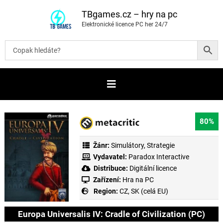
P
ř
TBgames.cz – hry na pc
e
Elektronické licence PC her 24/7
s
k
o
č
i
t
n
a
o
b
s
a
80%
h
Žánr:
Simulátory
,
Strategie
Vydavatel:
Paradox Interactive
Distribuce:
Digitální licence
Zařízení:
Hra na PC
Region:
CZ, SK (celá EU)
Europa Universalis IV: Cradle of Civilization (PC)