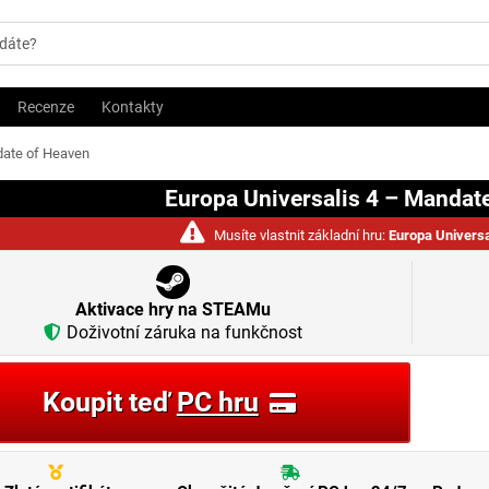
Recenze
Kontakty
date of Heaven
Europa Universalis 4 – Mandat
Musíte vlastnit základní hru:
Europa Universa
Aktivace hry na STEAMu
Doživotní záruka na funkčnost
Koupit teď
PC hru