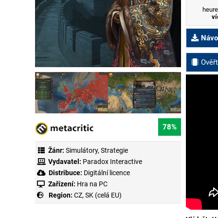
heure
ví
Návod
Ověřt
78%
Žánr:
Simulátory
,
Strategie
Vydavatel:
Paradox Interactive
Distribuce:
Digitální licence
Zařízení:
Hra na PC
Region:
CZ, SK (celá EU)