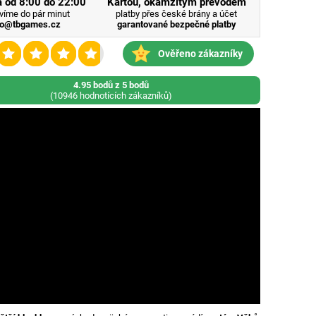
 od 8:00 do 22:00
Kartou, okamžitým převodem
víme do pár minut
platby přes české brány a účet
fo@tbgames.cz
garantované bezpečné platby
Ověřeno zákazníky
4.95 bodů z 5 bodů
(10946 hodnotících zákazníků)