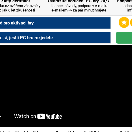
Zlatý certifikát
Okamžité doručení PC hry 24/7
Podpora
ka.cz ověřeno zákazníky
licence, návody, podpora v e-mailu
odpo
c jak 6 let zkušeností
e-mailem -> za pár minut hrajete
in
 pro aktivaci hry
e si,
jestli PC hru rozjedete