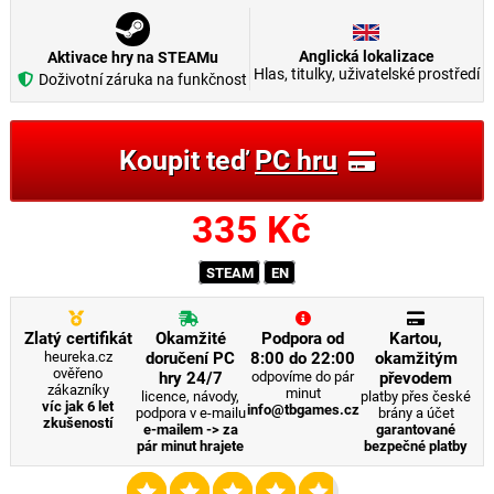
Anglická lokalizace
Aktivace hry na STEAMu
Hlas, titulky, uživatelské prostředí
Doživotní záruka na funkčnost
Koupit teď
PC hru
335
Kč
STEAM
EN
Zlatý certifikát
Okamžité
Podpora od
Kartou,
heureka.cz
doručení PC
8:00 do 22:00
okamžitým
ověřeno
hry 24/7
odpovíme do pár
převodem
zákazníky
minut
licence, návody,
platby přes české
víc jak 6 let
info@tbgames.cz
podpora v e-mailu
brány a účet
zkušeností
e-mailem -> za
garantované
pár minut hrajete
bezpečné platby