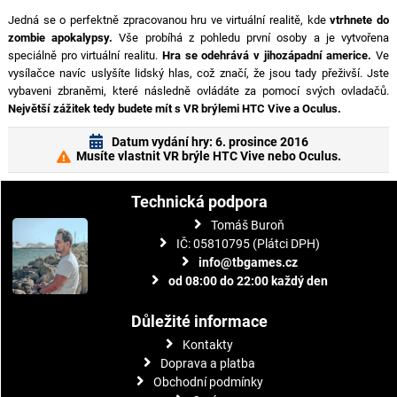
Jedná se o perfektně zpracovanou hru ve virtuální realitě, kde
vtrhnete do
zombie apokalypsy.
Vše probíhá z pohledu první osoby a je vytvořena
speciálně pro virtuální realitu.
Hra se odehrává v jihozápadní americe.
Ve
vysílačce navíc uslyšíte lidský hlas, což značí, že jsou tady přeživší. Jste
vybaveni zbraněmi, které následně ovládáte za pomocí svých ovladačů.
Největší zážitek tedy budete mít s VR brýlemi HTC Vive a Oculus.
Datum vydání hry: 6. prosince 2016
Musíte vlastnit VR brýle HTC Vive nebo Oculus.
Technická podpora
Tomáš Buroň
IČ: 05810795 (Plátci DPH)
info@tbgames.cz
od 08:00 do 22:00 každý den
Důležité informace
Kontakty
Doprava a platba
Obchodní podmínky