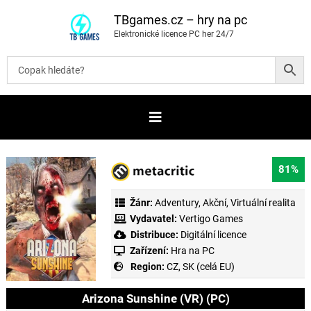
P
ř
TBgames.cz – hry na pc
e
Elektronické licence PC her 24/7
s
k
o
č
i
t
n
a
o
b
s
a
81%
h
Žánr:
Adventury
,
Akční
,
Virtuální realita
Vydavatel:
Vertigo Games
Distribuce:
Digitální licence
Zařízení:
Hra na PC
Region:
CZ, SK (celá EU)
Arizona Sunshine (VR) (PC)