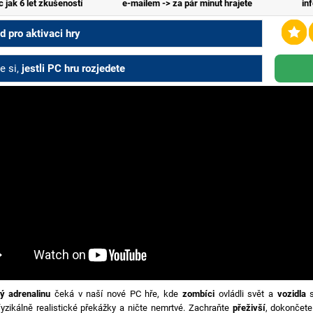
c jak 6 let zkušeností
e-mailem -> za pár minut hrajete
in
 pro aktivaci hry
e si,
jestli PC hru rozjedete
ný adrenalinu
čeká v naší nové PC hře, kde
zombíci
ovládli svět a
vozidla
s
fyzikálně realistické překážky a ničte nemrtvé. Zachraňte
přeživší
, dokončet