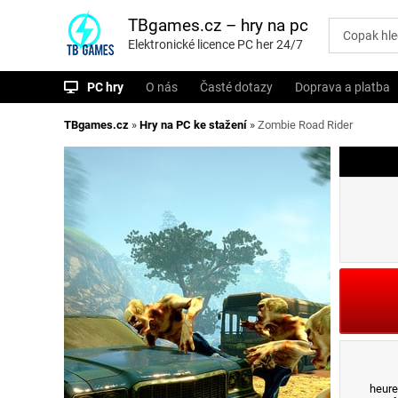
P
ř
TBgames.cz – hry na pc
e
Elektronické licence PC her 24/7
s
k
o
PC hry
O nás
Časté dotazy
Doprava a platba
č
i
t
TBgames.cz
»
Hry na PC ke stažení
»
Zombie Road Rider
n
a
o
b
s
a
h
heure