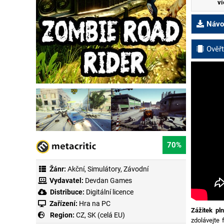
ví
Návod
Ověřt
70%
Žánr:
Akční
,
Simulátory
,
Závodní
Vydavatel:
Devdan Games
Distribuce:
Digitální licence
Zařízení:
Hra na PC
Zážitek pl
Region:
CZ, SK (celá EU)
zdolávejte 