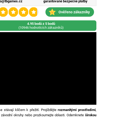
fo@tbgames.cz
garantované bezpečné platby
Ověřeno zákazníky
4.95 bodů z 5 bodů
(10946 hodnotících zákazníků)
e stávají klíčem k přežití. Projíždějte
rozmanitými prostředími
,
e závodní okruhy nebo prozkoumejte oblasti. Odemknete
širokou