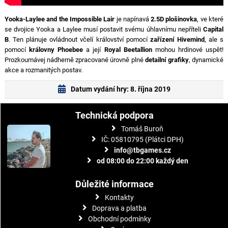
Yooka-Laylee and the Impossible Lair
je napínavá
2.5D plošinovka
, ve které
se dvojice Yooka a Laylee musí postavit svému úhlavnímu nepříteli
Capital
B
. Ten plánuje ovládnout včelí království pomocí
zařízení Hivemind
, ale s
pomocí
královny Phoebee
a její
Royal Beetallion
mohou hrdinové uspět!
Prozkoumávej nádherně zpracované úrovně plné
detailní grafiky
, dynamické
akce a rozmanitých postav.
Datum vydání hry: 8. října 2019
Technická podpora
Tomáš Buroň
IČ: 05810795 (Plátci DPH)
info@tbgames.cz
od 08:00 do 22:00 každý den
Důležité informace
Kontakty
Doprava a platba
Obchodní podmínky