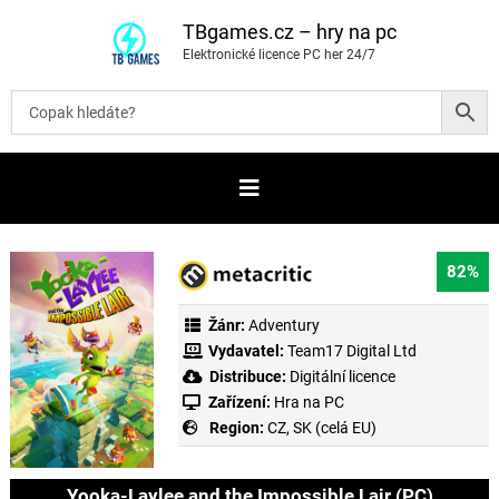
P
ř
TBgames.cz – hry na pc
e
Elektronické licence PC her 24/7
s
k
o
č
i
t
n
a
o
b
s
a
82%
h
Žánr:
Adventury
Vydavatel:
Team17 Digital Ltd
Distribuce:
Digitální licence
Zařízení:
Hra na PC
Region:
CZ, SK (celá EU)
Yooka-Laylee and the Impossible Lair (PC)