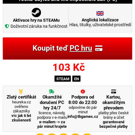
Anglická lokalizace
Aktivace hry na STEAMu
Hlas, titulky, uživatelské prostředí
Doživotní záruka na funkčnost
Koupit teď
PC hru
103
Kč
STEAM
EN
Zlatý certifikát
Okamžité
Podpora od
Kartou,
heureka.cz
doručení PC
8:00 do 22:00
okamžitým
ověřeno
hry 24/7
odpovíme do pár
převodem
zákazníky
minut
licence, návody,
platby přes české
víc jak 6 let
info@tbgames.cz
podpora v e-mailu
brány a účet
zkušeností
e-mailem -> za
garantované
pár minut hrajete
bezpečné platby