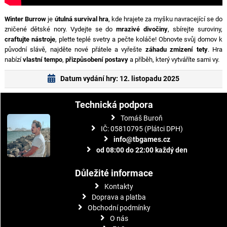
Winter Burrow
je
útulná survival hra
, kde hrajete za myšku navracející se do
zničené dětské nory. Vydejte se do
mrazivé divočiny
, sbírejte suroviny,
craftujte nástroje
, plette teplé svetry a pečte koláče! Obnovte svůj domov k
původní slávě, najděte nové přátele a vyřešte
záhadu zmizení tety
. Hra
nabízí
vlastní tempo
,
přizpůsobení postavy
a příběh, který vytváříte sami vy.
Datum vydání hry: 12. listopadu 2025
Technická podpora
Tomáš Buroň
IČ: 05810795 (Plátci DPH)
info@tbgames.cz
od 08:00 do 22:00 každý den
Důležité informace
Kontakty
Doprava a platba
Obchodní podmínky
O nás