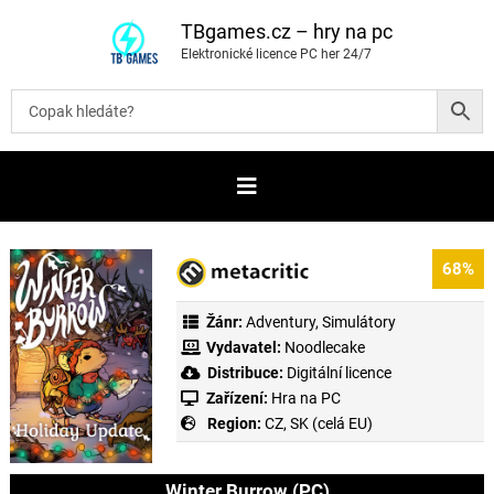
P
ř
TBgames.cz – hry na pc
e
Elektronické licence PC her 24/7
s
k
o
č
i
t
n
a
o
b
s
a
68%
h
Žánr:
Adventury
,
Simulátory
Vydavatel:
Noodlecake
Distribuce:
Digitální licence
Zařízení:
Hra na PC
Region:
CZ, SK (celá EU)
Winter Burrow (PC)