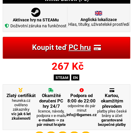
Anglická lokalizace
Aktivace hry na STEAMu
Hlas, titulky, uživatelské prostředí
Doživotní záruka na funkčnost
Koupit teď
PC hru
267
Kč
STEAM
EN
Zlatý certifikát
Okamžité
Podpora od
Kartou,
heureka.cz
doručení PC
8:00 do 22:00
okamžitým
ověřeno
hry 24/7
odpovíme do pár
převodem
zákazníky
minut
licence, návody,
platby přes české
víc jak 6 let
info@tbgames.cz
podpora v e-mailu
brány a účet
zkušeností
e-mailem -> za
garantované
pár minut hrajete
bezpečné platby