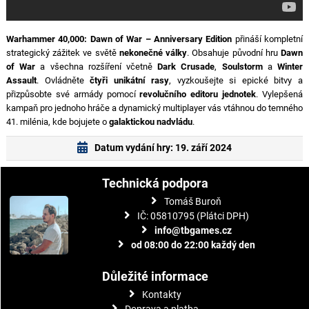
Warhammer 40,000: Dawn of War – Anniversary Edition
přináší kompletní
strategický zážitek ve světě
nekonečné války
. Obsahuje původní hru
Dawn
of War
a všechna rozšíření včetně
Dark Crusade
,
Soulstorm
a
Winter
Assault
. Ovládněte
čtyři unikátní rasy
, vyzkoušejte si epické bitvy a
přizpůsobte své armády pomocí
revolučního editoru jednotek
. Vylepšená
kampaň pro jednoho hráče a dynamický multiplayer vás vtáhnou do temného
41. milénia, kde bojujete o
galaktickou nadvládu
.
Datum vydání hry: 19. září 2024
Technická podpora
Tomáš Buroň
IČ: 05810795 (Plátci DPH)
info@tbgames.cz
od 08:00 do 22:00 každý den
Důležité informace
Kontakty
Doprava a platba