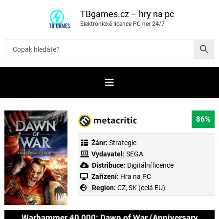
P
ř
TBgames.cz – hry na pc
e
Elektronické licence PC her 24/7
s
k
o
č
i
t
n
a
o
b
s
a
86%
h
Žánr:
Strategie
Vydavatel:
SEGA
Distribuce:
Digitální licence
Zařízení:
Hra na PC
Region:
CZ, SK (celá EU)
Warhammer 40,000: Dawn of War (Anniversary