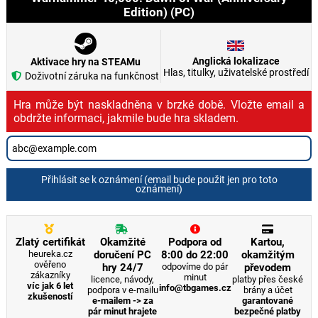
Edition) (PC)
Anglická lokalizace
Aktivace hry na STEAMu
Hlas, titulky, uživatelské prostředí
Doživotní záruka na funkčnost
Hra může být naskladněna v brzké době. Vložte email a
obdržte informaci, jakmile bude hra skladem.
Přihlásit se k oznámení (email bude použit jen pro toto
oznámení)
Zlatý certifikát
Okamžité
Podpora od
Kartou,
heureka.cz
doručení PC
8:00 do 22:00
okamžitým
ověřeno
hry 24/7
odpovíme do pár
převodem
zákazníky
minut
licence, návody,
platby přes české
víc jak 6 let
info@tbgames.cz
podpora v e-mailu
brány a účet
zkušeností
e-mailem -> za
garantované
pár minut hrajete
bezpečné platby