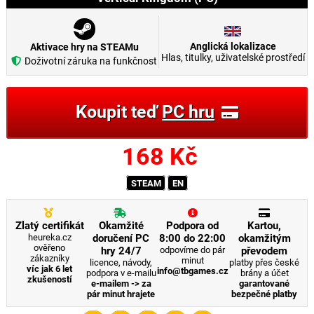
Anglická lokalizace
Aktivace hry na STEAMu
Hlas, titulky, uživatelské prostředí
Doživotní záruka na funkčnost
Koupit teď
PC hru
168
Kč
STEAM
EN
Zlatý certifikát
Okamžité
Podpora od
Kartou,
heureka.cz
doručení PC
8:00 do 22:00
okamžitým
ověřeno
hry 24/7
odpovíme do pár
převodem
zákazníky
minut
licence, návody,
platby přes české
víc jak 6 let
info@tbgames.cz
podpora v e-mailu
brány a účet
zkušeností
e-mailem -> za
garantované
pár minut hrajete
bezpečné platby