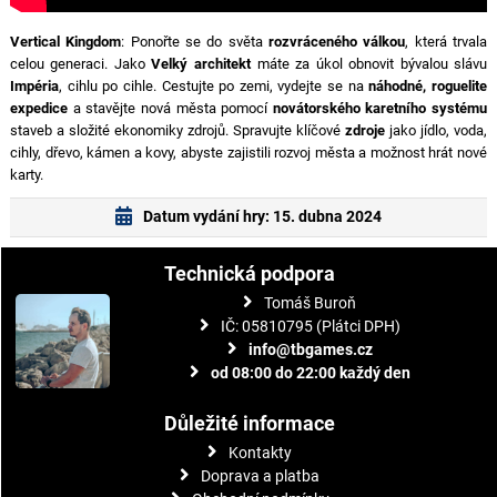
Vertical Kingdom
: Ponořte se do světa
rozvráceného válkou
, která trvala
celou generaci. Jako
Velký architekt
máte za úkol obnovit bývalou slávu
Impéria
, cihlu po cihle. Cestujte po zemi, vydejte se na
náhodné, roguelite
expedice
a stavějte nová města pomocí
novátorského karetního systému
staveb a složité ekonomiky zdrojů. Spravujte klíčové
zdroje
jako jídlo, voda,
cihly, dřevo, kámen a kovy, abyste zajistili rozvoj města a možnost hrát nové
karty.
Datum vydání hry: 15. dubna 2024
Technická podpora
Tomáš Buroň
IČ: 05810795 (Plátci DPH)
info@tbgames.cz
od 08:00 do 22:00 každý den
Důležité informace
Kontakty
Doprava a platba