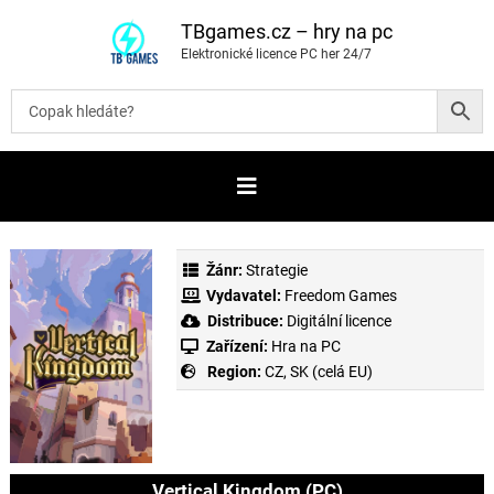
P
ř
TBgames.cz – hry na pc
e
Elektronické licence PC her 24/7
s
k
o
č
i
t
n
a
o
b
s
a
Žánr:
Strategie
h
Vydavatel:
Freedom Games
Distribuce:
Digitální licence
Zařízení:
Hra na PC
Region:
CZ, SK (celá EU)
Vertical Kingdom (PC)