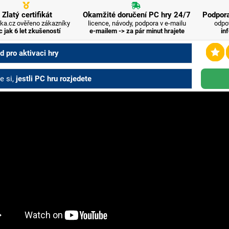
Zlatý certifikát
Okamžité doručení PC hry 24/7
Podpora
ka.cz ověřeno zákazníky
licence, návody, podpora v e-mailu
odpo
c jak 6 let zkušeností
e-mailem -> za pár minut hrajete
in
 pro aktivaci hry
e si,
jestli PC hru rozjedete