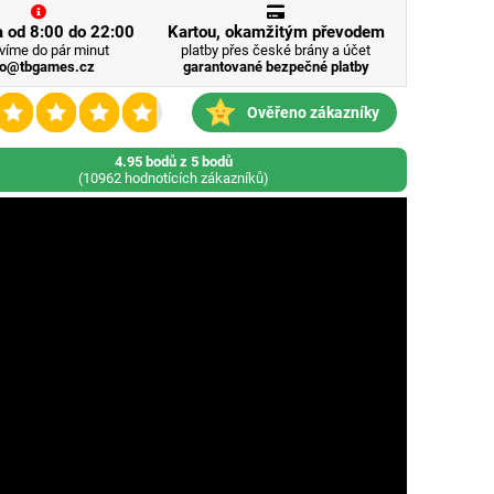
 od 8:00 do 22:00
Kartou, okamžitým převodem
víme do pár minut
platby přes české brány a účet
fo@tbgames.cz
garantované bezpečné platby
Ověřeno zákazníky
4.95 bodů z 5 bodů
(10962 hodnotících zákazníků)