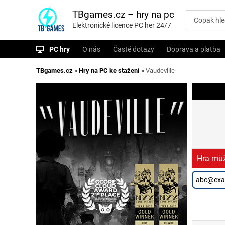
P
ř
TBgames.cz – hry na pc
e
Elektronické licence PC her 24/7
s
k
o
PC hry
O nás
Časté dotazy
Doprava a platba
č
i
t
TBgames.cz
»
Hry na PC ke stažení
»
Vaudeville
n
a
o
b
s
a
h
Hra můž