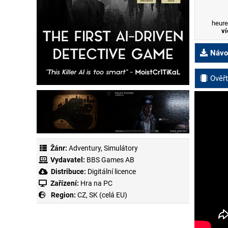
heure
ví
Návod
Ověřt
Žánr:
Adventury
,
Simulátory
Vydavatel:
BBS Games AB
Distribuce:
Digitální licence
Zařízení:
Hra na PC
Region:
CZ, SK (celá EU)