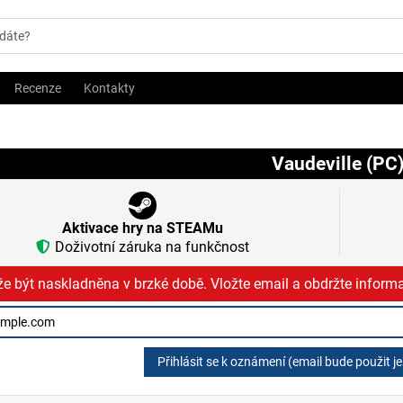
Recenze
Kontakty
Vaudeville (PC
Aktivace hry na STEAMu
Doživotní záruka na funkčnost
e být naskladněna v brzké době. Vložte email a obdržte informa
Přihlásit se k oznámení (email bude použit j