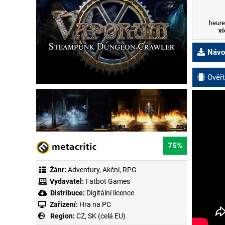
heure
ví
Návod
Ověřt
75%
Žánr:
Adventury
,
Akční
,
RPG
Vydavatel:
Fatbot Games
Distribuce:
Digitální licence
Zařízení:
Hra na PC
Region:
CZ, SK (celá EU)