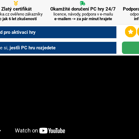
Zlatý certifikát
Okamžité doručení PC hry 24/7
Podpora
ka.cz ověřeno zákazníky
licence, návody, podpora v e-mailu
odpo
c jak 6 let zkušeností
e-mailem -> za pár minut hrajete
in
 pro aktivaci hry
e si,
jestli PC hru rozjedete