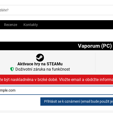
Recenze
Kontakty
Vaporum (PC)
Aktivace hry na STEAMu
Doživotní záruka na funkčnost
e být naskladněna v brzké době. Vložte email a obdržte informa
Přihlásit se k oznámení (email bude použit j