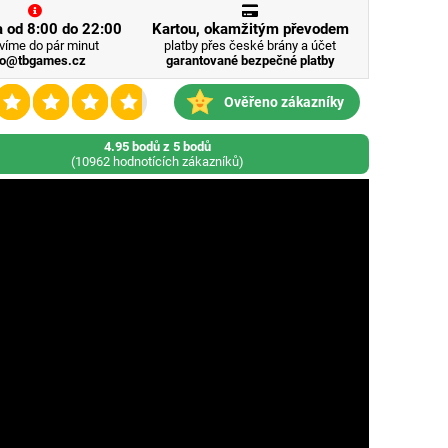
 od 8:00 do 22:00
Kartou, okamžitým převodem
víme do pár minut
platby přes české brány a účet
fo@tbgames.cz
garantované bezpečné platby
Ověřeno zákazníky
4.95 bodů z 5 bodů
(10962 hodnotících zákazníků)