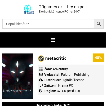
P
ř
TBgames.cz – hry na pc
e
Elektronické licence PC her 24/7
s
k
o
č
i
t
n
a
o
b
s
a
48%
h
Žánr:
Adventury
Vydavatel:
Fulqrum Publishing
Distribuce:
Digitální licence
Zařízení:
Hra na PC
Region:
CZ, SK (celá EU)
Unknown Fate (PC)