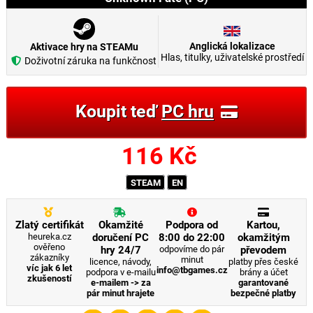
Anglická lokalizace
Aktivace hry na STEAMu
Hlas, titulky, uživatelské prostředí
Doživotní záruka na funkčnost
Koupit teď
PC hru
116
Kč
STEAM
EN
Zlatý certifikát
Okamžité
Podpora od
Kartou,
heureka.cz
doručení PC
8:00 do 22:00
okamžitým
ověřeno
hry 24/7
odpovíme do pár
převodem
zákazníky
minut
licence, návody,
platby přes české
víc jak 6 let
info@tbgames.cz
podpora v e-mailu
brány a účet
zkušeností
e-mailem -> za
garantované
pár minut hrajete
bezpečné platby