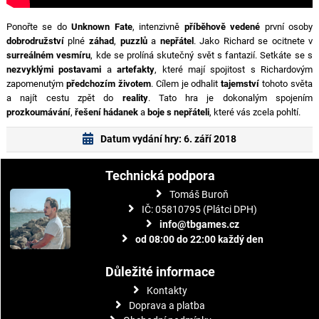
Ponořte se do
Unknown Fate
, intenzivně
příběhově vedené
první osoby
dobrodružství
plné
záhad
,
puzzlů
a
nepřátel
. Jako Richard se ocitnete v
surreálném vesmíru
, kde se prolíná skutečný svět s fantazií. Setkáte se s
nezvyklými postavami
a
artefakty
, které mají spojitost s Richardovým
zapomenutým
předchozím životem
. Cílem je odhalit
tajemství
tohoto světa
a najít cestu zpět do
reality
. Tato hra je dokonalým spojením
prozkoumávání
,
řešení hádanek
a
boje s nepřáteli
, které vás zcela pohltí.
Datum vydání hry: 6. září 2018
Technická podpora
Tomáš Buroň
IČ: 05810795 (Plátci DPH)
info@tbgames.cz
od 08:00 do 22:00 každý den
Důležité informace
Kontakty
Doprava a platba