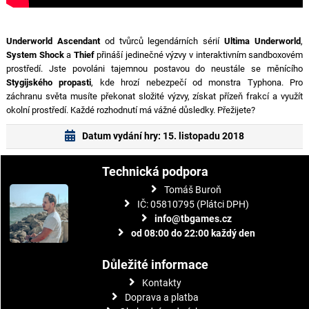
Underworld Ascendant
od tvůrců legendárních sérií
Ultima Underworld
,
System Shock
a
Thief
přináší jedinečné výzvy v interaktivním sandboxovém
prostředí. Jste povoláni tajemnou postavou do neustále se měnícího
Stygijského propasti
, kde hrozí nebezpečí od monstra Typhona. Pro
záchranu světa musíte překonat složité výzvy, získat přízeň frakcí a využít
okolní prostředí. Každé rozhodnutí má vážné důsledky. Přežijete?
Datum vydání hry: 15. listopadu 2018
Technická podpora
Tomáš Buroň
IČ: 05810795 (Plátci DPH)
info@tbgames.cz
od 08:00 do 22:00 každý den
Důležité informace
Kontakty
Doprava a platba