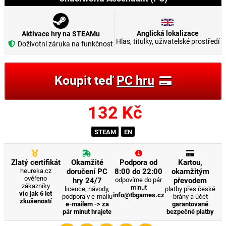
Anglická lokalizace
Aktivace hry na STEAMu
Hlas, titulky, uživatelské prostředí
Doživotní záruka na funkčnost
Koupit teď
PC hru
132
Kč
STEAM
EN
Zlatý certifikát
Okamžité
Podpora od
Kartou,
heureka.cz
doručení PC
8:00 do 22:00
okamžitým
ověřeno
hry 24/7
odpovíme do pár
převodem
zákazníky
minut
licence, návody,
platby přes české
víc jak 6 let
info@tbgames.cz
podpora v e-mailu
brány a účet
zkušeností
e-mailem -> za
garantované
pár minut hrajete
bezpečné platby