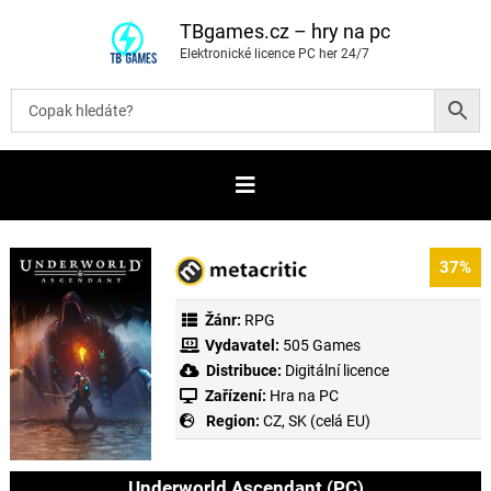
P
ř
TBgames.cz – hry na pc
e
Elektronické licence PC her 24/7
s
k
o
č
i
t
n
a
o
b
s
a
37%
h
Žánr:
RPG
Vydavatel:
505 Games
Distribuce:
Digitální licence
Zařízení:
Hra na PC
Region:
CZ, SK (celá EU)
Underworld Ascendant (PC)