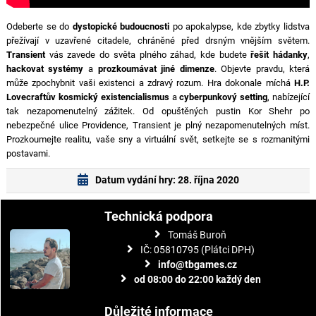
Odeberte se do
dystopické budoucnosti
po apokalypse, kde zbytky lidstva
přežívají v uzavřené citadele, chráněné před drsným vnějším světem.
Transient
vás zavede do světa plného záhad, kde budete
řešit hádanky
,
hackovat systémy
a
prozkoumávat jiné dimenze
. Objevte pravdu, která
může zpochybnit vaši existenci a zdravý rozum. Hra dokonale míchá
H.P.
Lovecraftův kosmický existencialismus
a
cyberpunkový setting
, nabízející
tak nezapomenutelný zážitek. Od opuštěných pustin Kor Shehr po
nebezpečné ulice Providence, Transient je plný nezapomenutelných míst.
Prozkoumejte realitu, vaše sny a virtuální svět, setkejte se s rozmanitými
postavami.
Datum vydání hry: 28. října 2020
Technická podpora
Tomáš Buroň
IČ: 05810795 (Plátci DPH)
info@tbgames.cz
od 08:00 do 22:00 každý den
Důležité informace