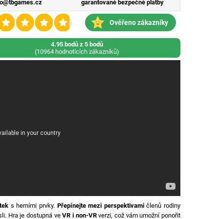
fo@tbgames.cz
garantované bezpečné platby
Ověřeno zákazníky
4.95 bodů z 5 bodů
(10964 hodnotících zákazníků)
tek
s herními prvky.
Přepínejte mezi perspektivami
členů rodiny
sli. Hra je dostupná ve
VR i non-VR
verzi, což vám umožní ponořit