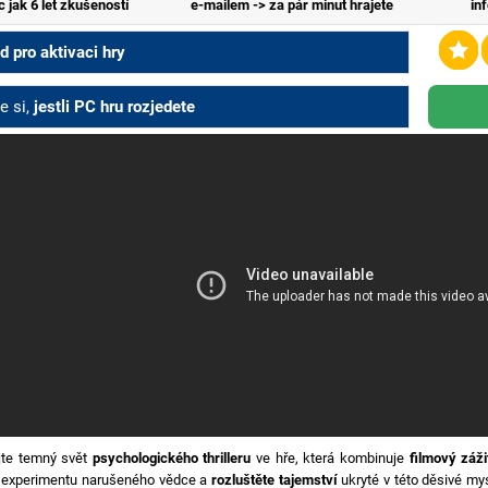
c jak 6 let zkušeností
e-mailem -> za pár minut hrajete
in
 pro aktivaci hry
e si,
jestli PC hru rozjedete
te temný svět
psychologického thrilleru
ve hře, která kombinuje
filmový záži
 experimentu narušeného vědce a
rozluštěte tajemství
ukryté v této děsivé my