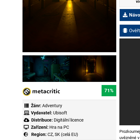
ví
Návod
Ověřt
71%
Žánr:
Adventury
Vydavatel:
Ubisoft
Distribuce:
Digitální licence
Zařízení:
Hra na PC
Prozkoumej
Region:
CZ, SK (celá EU)
uvězněné v