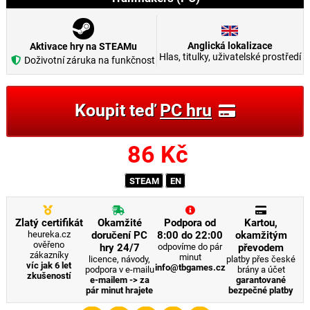
Anglická lokalizace
Aktivace hry na STEAMu
Hlas, titulky, uživatelské prostředí
Doživotní záruka na funkčnost
Koupit teď
PC hru
86
Kč
STEAM
EN
Zlatý certifikát
Okamžité
Podpora od
Kartou,
heureka.cz
doručení PC
8:00 do 22:00
okamžitým
ověřeno
hry 24/7
odpovíme do pár
převodem
zákazníky
minut
licence, návody,
platby přes české
víc jak 6 let
info@tbgames.cz
podpora v e-mailu
brány a účet
zkušeností
e-mailem -> za
garantované
pár minut hrajete
bezpečné platby