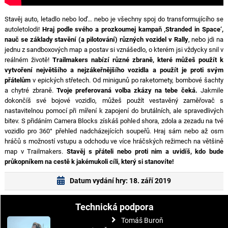
Stavěj auto, letadlo nebo loď… nebo je všechny spoj do transformujícího se
autoletolodi!
Hraj podle svého a prozkoumej kampaň ‚Stranded in Space‘,
nauč se základy stavění (a pilotování) různých vozidel v Rally
, nebo jdi na
jednu z sandboxových map a postav si vznášedlo, o kterém jsi vždycky snil v
reálném životě!
Trailmakers nabízí různé zbraně, které můžeš použít k
vytvoření největšího a nejzákeřnějšího vozidla a použít je proti svým
přátelům
v epických střetech. Od minigunů po raketomety, bombové šachty
a chytré zbraně.
Tvoje preferovaná volba zkázy na tebe čeká.
Jakmile
dokončíš své bojové vozidlo, můžeš použít vestavěný zaměřovač s
nastavitelnou pomocí při míření k zapojení do brutálních, ale spravedlivých
bitev. S přidáním Camera Blocks získáš pohled shora, zdola a zezadu na tvé
vozidlo pro 360° přehled nadcházejících soupeřů. Hraj sám nebo až osm
hráčů s možností vstupu a odchodu ve více hráčských režimech na většině
map v Trailmakers.
Stavěj s přáteli nebo proti nim a uvidíš, kdo bude
průkopníkem na cestě k jakémukoli cíli, který si stanovíte!
Datum vydání hry: 18. září 2019
Technická podpora
Tomáš Buroň