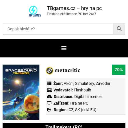
P
ř
TBgames.cz – hry na pc
e
Elektronické licence PC her 24/7
s
k
o
č
i
t
n
a
o
b
s
a
70%
h
Žánr:
Akční
,
Simulátory
,
Závodní
Vydavatel:
Flashbulb
Distribuce:
Digitální licence
Zařízení:
Hra na PC
Region:
CZ, SK (celá EU)
Trailmakers (PC)