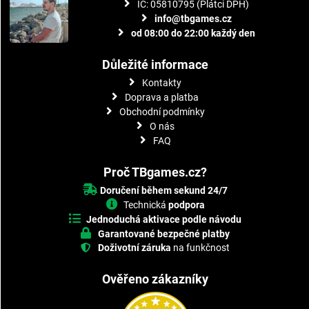
IČ: 05810795 (Plátci DPH)
info@tbgames.cz
od 08:00 do 22:00 každý den
Důležité informace
Kontakty
Doprava a platba
Obchodní podmínky
O nás
FAQ
Proč TBgames.cz?
Doručení během sekund 24/7
Technická
podpora
Jednoduchá aktivace podle návodu
Garantované bezpečné platby
Doživotní záruka
na funkčnost
Ověřeno zákazníky