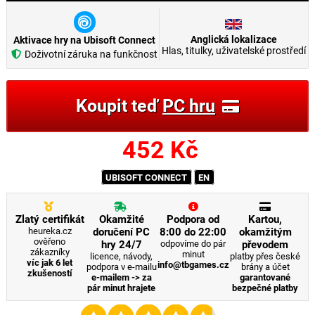
Anglická lokalizace
Aktivace hry na Ubisoft Connect
Hlas, titulky, uživatelské prostředí
Doživotní záruka na funkčnost
Koupit teď
PC hru
452
Kč
UBISOFT CONNECT
EN
Zlatý certifikát
Okamžité
Podpora od
Kartou,
heureka.cz
doručení PC
8:00 do 22:00
okamžitým
ověřeno
hry 24/7
odpovíme do pár
převodem
zákazníky
minut
licence, návody,
platby přes české
víc jak 6 let
info@tbgames.cz
podpora v e-mailu
brány a účet
zkušeností
e-mailem -> za
garantované
pár minut hrajete
bezpečné platby