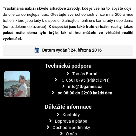
Trackmania nabízí skvělé arkádové závody
, kde je vše na to, abyste dojeli
do cíle za co nejlepší čas. Otestujte své schopnosti v řízení na 200 a více
tratích, které jsou tady k dispozici. Zahrajte si online s kamarády nebo doma
(na rozdělené obrazovce).
K dispozici jsou také tratě virtuální reality, takže
pokud máte doma tyto brýle, tak si hru můžete ve virtuální realitě
vyzkoušet.
Datum vydání: 24. března 2016
Technická podpora
Tomáš Buroň
IČ: 05810795 (Plátci DPH)
info@tbgames.cz
od 08:00 do 22:00 každý den
Důležité informace
Kontakty
Doprava a platba
Obchodní podmínky
O nás