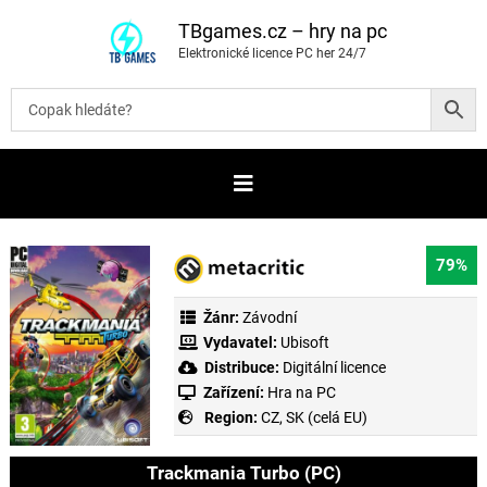
P
ř
TBgames.cz – hry na pc
e
Elektronické licence PC her 24/7
s
k
o
č
i
t
n
a
o
b
s
a
79%
h
Žánr:
Závodní
Vydavatel:
Ubisoft
Distribuce:
Digitální licence
Zařízení:
Hra na PC
Region:
CZ, SK (celá EU)
Trackmania Turbo (PC)