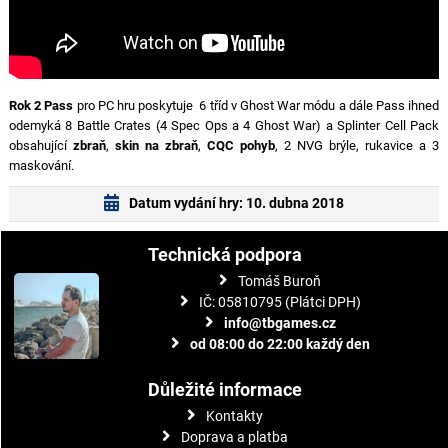
Rok 2 Pass
pro PC hru poskytuje 6 tříd v Ghost War módu a dále Pass ihned
odemyká 8 Battle Crates (4 Spec Ops a 4 Ghost War) a Splinter Cell Pack
obsahující
zbraň
,
skin na zbraň
,
CQC pohyb
, 2 NVG brýle, rukavice a 3
maskování.
Datum vydání hry: 10. dubna 2018
Technická podpora
Tomáš Buroň
IČ: 05810795 (Plátci DPH)
info@tbgames.cz
od 08:00 do 22:00 každý den
Důležité informace
Kontakty
Doprava a platba