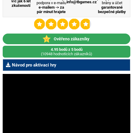
víc jak 6 let
info@tbgames.cz
podpora v e-mailu
brány a účet
zkušeností
e-mailem -> za
garantované
pár minut hrajete
bezpečné platby
Ověřeno zákazníky
4.95 bodů z 5 bodů
(10948 hodnotících zákazníků)
Návod pro aktivaci hry