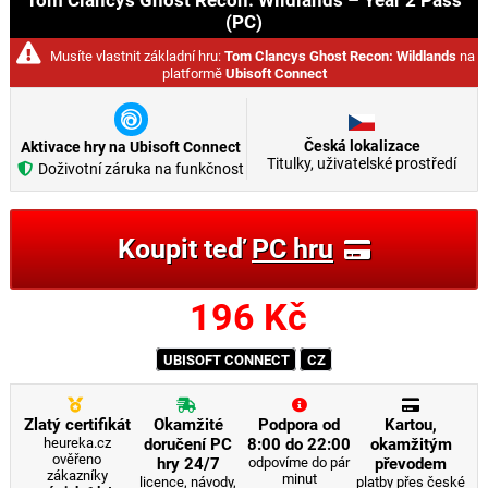
Tom Clancys Ghost Recon: Wildlands – Year 2 Pass
(PC)
Musíte vlastnit základní hru:
Tom Clancys Ghost Recon: Wildlands
na
platformě
Ubisoft Connect
Česká lokalizace
Aktivace hry na Ubisoft Connect
Titulky, uživatelské prostředí
Doživotní záruka na funkčnost
Koupit teď
PC hru
196
Kč
UBISOFT CONNECT
CZ
Zlatý certifikát
Okamžité
Podpora od
Kartou,
heureka.cz
doručení PC
8:00 do 22:00
okamžitým
ověřeno
hry 24/7
odpovíme do pár
převodem
zákazníky
minut
licence, návody,
platby přes české