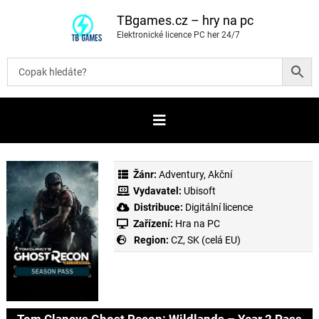
P
ř
TBgames.cz – hry na pc
e
Elektronické licence PC her 24/7
s
k
o
č
i
t
n
a
o
b
s
a
Žánr:
Adventury
,
Akční
h
Vydavatel:
Ubisoft
Distribuce:
Digitální licence
Zařízení:
Hra na PC
Region:
CZ, SK (celá EU)