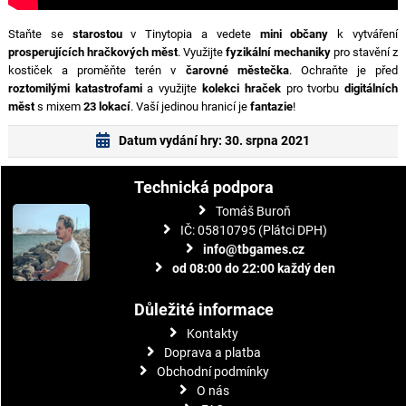
Staňte se
starostou
v Tinytopia a vedete
mini občany
k vytváření
prosperujících hračkových měst
. Využijte
fyzikální mechaniky
pro stavění z
kostiček a proměňte terén v
čarovné městečka
. Ochraňte je před
roztomilými katastrofami
a využijte
kolekci hraček
pro tvorbu
digitálních
měst
s mixem
23 lokací
. Vaší jedinou hranicí je
fantazie
!
Datum vydání hry: 30. srpna 2021
Technická podpora
Tomáš Buroň
IČ: 05810795 (Plátci DPH)
info@tbgames.cz
od 08:00 do 22:00 každý den
Důležité informace
Kontakty
Doprava a platba
Obchodní podmínky
O nás