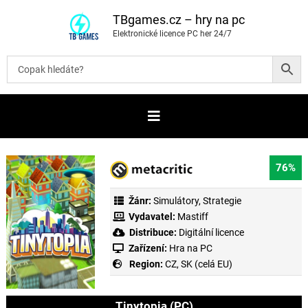
P
ř
TBgames.cz – hry na pc
e
Elektronické licence PC her 24/7
s
k
o
č
i
t
n
a
o
b
s
a
76%
h
Žánr:
Simulátory
,
Strategie
Vydavatel:
Mastiff
Distribuce:
Digitální licence
Zařízení:
Hra na PC
Region:
CZ, SK (celá EU)
Tinytopia (PC)