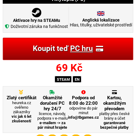
Anglická lokalizace
Aktivace hry na STEAMu
Hlas, titulky, uživatelské prostředí
Doživotní záruka na funkčnost
Koupit teď
PC hru
69
Kč
STEAM
EN
Zlatý certifikát
Okamžité
Podpora od
Kartou,
heureka.cz
doručení PC
8:00 do 22:00
okamžitým
ověřeno
hry 24/7
odpovíme do pár
převodem
zákazníky
minut
licence, návody,
platby přes české
víc jak 6 let
info@tbgames.cz
podpora v e-mailu
brány a účet
zkušeností
e-mailem -> za
garantované
pár minut hrajete
bezpečné platby