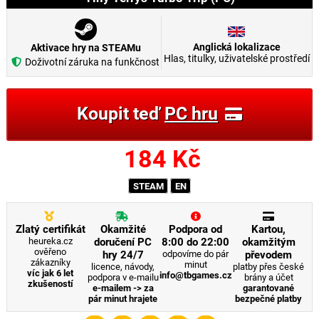
Anglická lokalizace
Aktivace hry na STEAMu
Hlas, titulky, uživatelské prostředí
Doživotní záruka na funkčnost
Koupit teď
PC hru
184
Kč
STEAM
EN
Zlatý certifikát
Okamžité
Podpora od
Kartou,
heureka.cz
doručení PC
8:00 do 22:00
okamžitým
ověřeno
hry 24/7
odpovíme do pár
převodem
zákazníky
minut
licence, návody,
platby přes české
víc jak 6 let
info@tbgames.cz
podpora v e-mailu
brány a účet
zkušeností
e-mailem -> za
garantované
pár minut hrajete
bezpečné platby