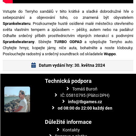
Vstupte do Terryho sandálů v této krátké a sladké dobrodružné hře o
sebepoznání a objevování toho, co znamená být obyvatelem
Sprankelwateru
. Prozkoumejte hustě osídlené malé městečko otevřeného
světa vlastním tempem a způsobem – pěšky, autem nebo na padáku!
Odhalte srdečný příběh prostřednictvím vtipných interakcí s podivnými
Sprankelwaterany
. Sbírejte
TURBO ODPAD
a vylepšujte Terryho auto.
Chytejte hmyz, kopejte jámy, niče auta, bohatněte a noste klobouky.
Poslouchejte radostný a srdečný soundtrack od skladatele
Wuppo
.
Datum vydání hry: 30. května 2024
Technická podpora
Tomáš Buroň
IČ: 05810795 (Plátci DPH)
info@tbgames.cz
od 08:00 do 22:00 každý den
Důležité informace
Kontakty