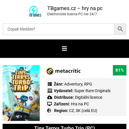
P
ř
TBgames.cz – hry na pc
e
Elektronické licence PC her 24/7
s
k
o
č
i
t
n
a
o
b
s
a
81%
h
Žánr:
Adventury
,
RPG
Vydavatel:
Super Rare Originals
Distribuce:
Digitální licence
Zařízení:
Hra na PC
Region:
CZ, SK (celá EU)
Tiny Terrys Turbo Trip (PC)