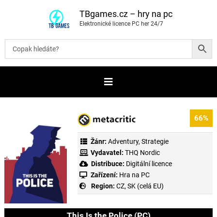
P
ř
TBgames.cz – hry na pc
e
Elektronické licence PC her 24/7
s
k
o
č
i
t
n
a
o
b
s
a
66%
h
Žánr:
Adventury
,
Strategie
Vydavatel:
THQ Nordic
Distribuce:
Digitální licence
Zařízení:
Hra na PC
Region:
CZ, SK (celá EU)
This Is the Police (PC)