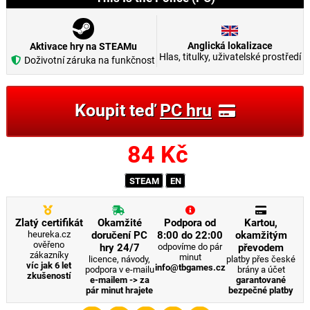
Anglická lokalizace
Aktivace hry na STEAMu
Hlas, titulky, uživatelské prostředí
Doživotní záruka na funkčnost
Koupit teď
PC hru
84
Kč
STEAM
EN
Zlatý certifikát
Okamžité
Podpora od
Kartou,
heureka.cz
doručení PC
8:00 do 22:00
okamžitým
ověřeno
hry 24/7
odpovíme do pár
převodem
zákazníky
minut
licence, návody,
platby přes české
víc jak 6 let
info@tbgames.cz
podpora v e-mailu
brány a účet
zkušeností
e-mailem -> za
garantované
pár minut hrajete
bezpečné platby