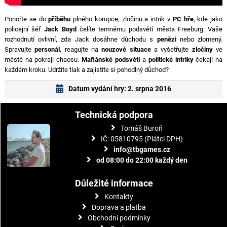
Ponořte se do
příběhu
plného korupce, zločinu a intrik v
PC hře
, kde jako
policejní šéf
Jack Boyd
čelíte temnému podsvětí města Freeburg. Vaše
rozhodnutí ovlivní, zda Jack dosáhne důchodu s
penězi
nebo zlomený.
Spravujte
personál
, reagujte na
nouzové situace
a vyšetřujte
zločiny
ve
městě na pokraji chaosu.
Mafiánské podsvětí
a
politické intriky
čekají na
každém kroku. Udržíte tlak a zajistíte si pohodlný důchod?
Datum vydání hry: 2. srpna 2016
Technická podpora
Tomáš Buroň
IČ: 05810795 (Plátci DPH)
info@tbgames.cz
od 08:00 do 22:00 každý den
Důležité informace
Kontakty
Doprava a platba
Obchodní podmínky