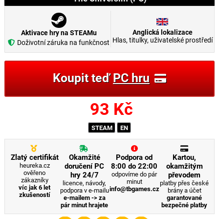
Anglická lokalizace
Aktivace hry na STEAMu
Hlas, titulky, uživatelské prostředí
Doživotní záruka na funkčnost
Koupit teď
PC hru
93
Kč
STEAM
EN
Zlatý certifikát
Okamžité
Podpora od
Kartou,
heureka.cz
doručení PC
8:00 do 22:00
okamžitým
ověřeno
hry 24/7
odpovíme do pár
převodem
zákazníky
minut
licence, návody,
platby přes české
víc jak 6 let
info@tbgames.cz
podpora v e-mailu
brány a účet
zkušeností
e-mailem -> za
garantované
pár minut hrajete
bezpečné platby