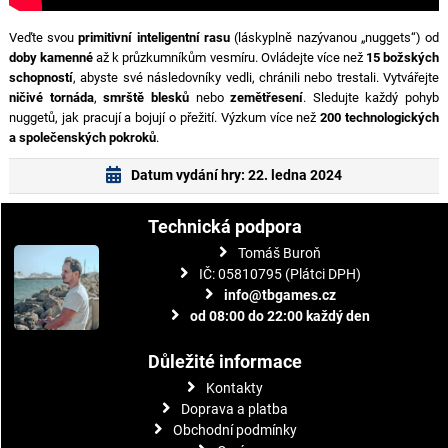
Veďte svou
primitivní inteligentní rasu
(láskyplně nazývanou „nuggets“) od
doby kamenné
až k průzkumníkům vesmíru. Ovládejte více než
15 božských
schopností
, abyste své následovníky vedli, chránili nebo trestali. Vytvářejte
ničivé tornáda
,
smrště blesků
nebo
zemětřesení
. Sledujte každý pohyb
nuggetů, jak pracují a bojují o přežití. Výzkum více než
200 technologických
a společenských pokroků
.
Datum vydání hry: 22. ledna 2024
Technická podpora
Tomáš Buroň
IČ: 05810795 (Plátci DPH)
info@tbgames.cz
od 08:00 do 22:00 každý den
Důležité informace
Kontakty
Doprava a platba
Obchodní podmínky