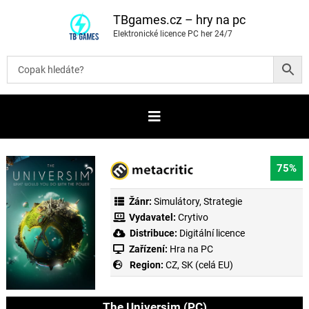
P
ř
TBgames.cz – hry na pc
e
Elektronické licence PC her 24/7
s
k
o
č
i
t
n
a
o
b
s
a
75%
h
Žánr:
Simulátory
,
Strategie
Vydavatel:
Crytivo
Distribuce:
Digitální licence
Zařízení:
Hra na PC
Region:
CZ, SK (celá EU)
The Universim (PC)