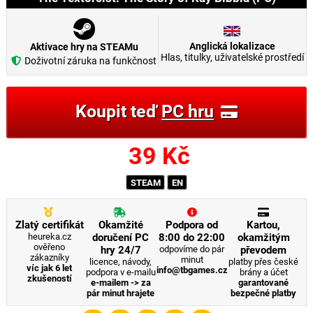
Anglická lokalizace
Aktivace hry na STEAMu
Hlas, titulky, uživatelské prostředí
Doživotní záruka na funkčnost
Koupit teď
PC hru
39
Kč
STEAM
EN
Zlatý certifikát
Okamžité
Podpora od
Kartou,
heureka.cz
doručení PC
8:00 do 22:00
okamžitým
ověřeno
hry 24/7
odpovíme do pár
převodem
zákazníky
minut
licence, návody,
platby přes české
víc jak 6 let
info@tbgames.cz
podpora v e-mailu
brány a účet
zkušeností
e-mailem -> za
garantované
pár minut hrajete
bezpečné platby