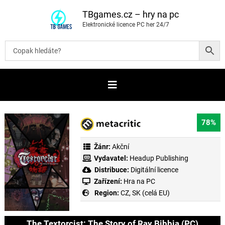
P
ř
TBgames.cz – hry na pc
e
Elektronické licence PC her 24/7
s
k
o
č
i
t
n
a
o
b
s
a
78%
h
Žánr:
Akční
Vydavatel:
Headup Publishing
Distribuce:
Digitální licence
Zařízení:
Hra na PC
Region:
CZ, SK (celá EU)
The Textorcist: The Story of Ray Bibbia (PC)