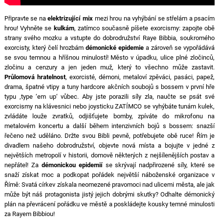
Připravte se na
elektrizující mix
mezi hrou na vyhýbání se střelám a psacím
hrou! Vyhněte se
kulkám
, zatímco současně píšete exorcismy: zapojte obě
strany svého mozku a vstupte do dobrodružství Raye Bibbia, soukromého
exorcisty, který čelí hrozbám
démonické epidemie
a zároveň se vypořádává
se svou temnou a hříšnou minulostí! Město v úpadku, ulice plné zločinců,
zločinu a cenzury a jen jeden muž, který to všechno může zastavit.
Průlomová hratelnost
, exorcisté, démoni, metaloví zpěváci, pasáci, papež,
drama, špatné vtipy a tuny hardcore akčních soubojů s bossem v první hře
typu ‚type ‘em up‘ vůbec. Aby jste porazili síly zla, naučte se psát své
exorcismy na klávesnici nebo joysticku ZATÍMCO se vyhýbáte tunám kulek,
zvládáte louže zvratků, odjišťujete bomby, zpíváte do mikrofonu na
metalovém koncertu a další během intenzivních bojů s bossem: snazší
řečeno než uděláno. Držte svou Bibli pevně, potřebujete obě ruce! Řím je
divadlem našeho dobrodružství, objevte nová místa a bojujte v jedné z
největších metropolí v historii, domově některých z nejšílenějších postav a
nepřátel! Za
démonickou epidemií
se skrývají nadpřirozené síly, které se
snaží získat moc a podkopat pořádek největší náboženské organizace v
Římě: Svatá církev získala neomezené pravomoci nad ulicemi města, ale jak
může být náš protagonista jistý jejich dobrými skutky? Odhalte démonický
plán na převrácení pořádku ve městě a poskládejte kousky temné minulosti
za Rayem Bibbiou!