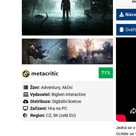
ví
Návod
Ověřt
71%
Žánr:
Adventury
,
Akční
Vydavatel:
Bigben Interactive
Distribuce:
Digitální licence
Zařízení:
Hra na PC
Region:
CZ, SK (celá EU)
Jedná se o 
Ocitáte se