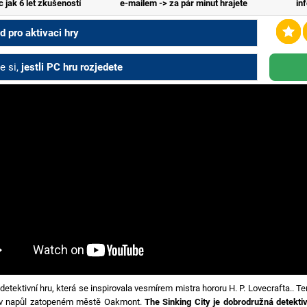
c jak 6 let zkušeností
e-mailem -> za pár minut hrajete
in
 pro aktivaci hry
e si,
jestli PC hru rozjedete
detektivní hru, která se inspirovala vesmírem mistra hororu H. P. Lovecrafta.. T
 v napůl zatopeném městě Oakmont.
The Sinking City je dobrodružná detekt