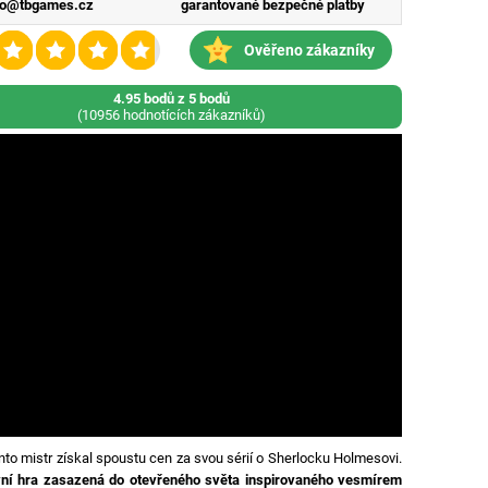
fo@tbgames.cz
garantované bezpečné platby
Ověřeno zákazníky
4.95 bodů z 5 bodů
(10956 hodnotících zákazníků)
ento mistr získal spoustu cen za svou sérií o Sherlocku Holmesovi.
ivní hra zasazená do otevřeného světa inspirovaného vesmírem