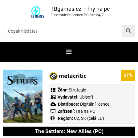
P
ř
TBgames.cz – hry na pc
e
Elektronické licence PC her 24/7
s
k
o
č
i
t
n
a
o
b
s
a
61%
h
Žánr:
Strategie
Vydavatel:
Ubisoft
Distribuce:
Digitální licence
Zařízení:
Hra na PC
Region:
CZ, SK (celá EU)
The Settlers: New Allies (PC)