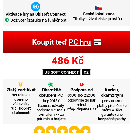
Česká lokalizace
Aktivace hry na Ubisoft Connect
Titulky, uživatelské prostředí
Doživotní záruka na funkčnost
Koupit teď
PC hru
486
Kč
UBISOFT CONNECT
CZ
Zlatý certifikát
Okamžité
Podpora od
Kartou,
heureka.cz
doručení PC
8:00 do 22:00
okamžitým
ověřeno
hry 24/7
odpovíme do pár
převodem
zákazníky
minut
licence, návody,
platby přes české
víc jak 6 let
info@tbgames.cz
podpora v e-mailu
brány a účet
zkušeností
e-mailem -> za
garantované
pár minut hrajete
bezpečné platby