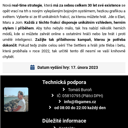
Nová
real-time strategie
, která
má za sebou celkem 30 let své existence
se
opět vrací na trh s novým vylepšeným bojovým systémem, hezkou grafikou a
světem. Vyberte si ze tří unikátních frakcí, za kterou můžete hrát. Jde o Elari,
Maru a Jorn.
Každá z těchto frakcí disponuje unikátním vzhledem, herním
stylem i příběhem
. Aby toho nebylo málo, tak hra nabízí několik herních
módů, kde si můžete zahrát online s ostatními hráči nebo lze hrát i proti
umělé inteligenci.
Zažijte tak příběhovou kampaň, kterou je potřeba
dokončit
. Pokud tedy znáte celou sérií The Settlers a hráli jste třeba i betu,
která probíhala v roce 2022, tak určitě tento díl nesmí ve vaší knihovně
chybět.
Datum vydání hry: 17. února 2023
Technická podpora
Tomáš Buroň
IČ: 05810795 (Plátci DPH)
info@tbgames.cz
od 08:00 do 22:00 každý den
Důležité informace