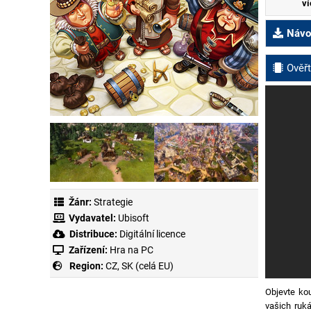
ví
Návod
Ověřt
Žánr:
Strategie
Vydavatel:
Ubisoft
Distribuce:
Digitální licence
Zařízení:
Hra na PC
Region:
CZ, SK (celá EU)
Objevte ko
vašich ruk