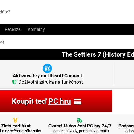
Recenze
Kontakty
on)
The Settlers 7 (History Ed
Aktivace hry na Ubisoft Connect
Doživotní záruka na funkčnost
Koupit teď
PC hru
Zlatý certifikát
Okamžité doručení PC hry 24/7
Podpora
ka.cz ověřeno zákazníky
licence, návody, podpora v e-mailu
odpo