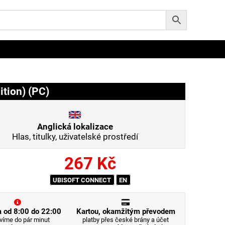
ition) (PC)
Anglická lokalizace
Hlas, titulky, uživatelské prostředí
267
Kč
UBISOFT CONNECT
EN
 od 8:00 do 22:00
Kartou, okamžitým převodem
víme do pár minut
platby přes české brány a účet