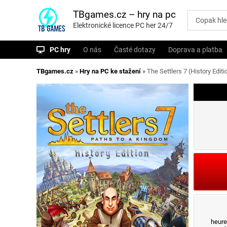
P
ř
TBgames.cz – hry na pc
e
Elektronické licence PC her 24/7
s
k
o
PC hry
O nás
Časté dotazy
Doprava a platba
č
i
t
TBgames.cz
»
Hry na PC ke stažení
»
The Settlers 7 (History Editi
n
a
o
b
s
a
h
heure