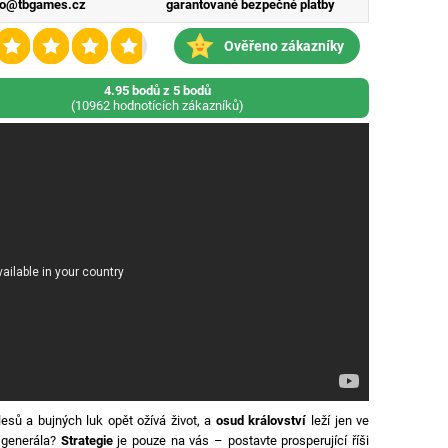
fo@tbgames.cz
garantované bezpečné platby
Ověřeno zákazníky
4.95 bodů z 5 bodů
(10962 hodnotících zákazníků)
lesů a bujných luk opět ožívá život, a
osud království
leží jen ve
 generála?
Strategie
je pouze na vás – postavte prosperující říši