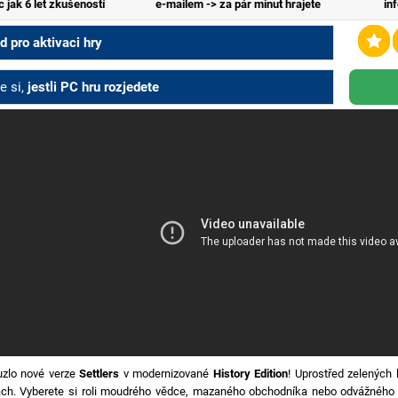
c jak 6 let zkušeností
e-mailem -> za pár minut hrajete
in
 pro aktivaci hry
e si,
jestli PC hru rozjedete
uzlo nové verze
Settlers
v modernizované
History Edition
! Uprostřed zelených 
ách. Vyberete si roli moudrého vědce, mazaného obchodníka nebo odvážného