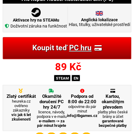
Anglická lokalizace
Aktivace hry na STEAMu
Hlas, titulky, uživatelské prostředí
Doživotní záruka na funkčnost
Koupit teď
PC hru
89
Kč
STEAM
EN
Zlatý certifikát
Okamžité
Podpora od
Kartou,
heureka.cz
doručení PC
8:00 do 22:00
okamžitým
ověřeno
hry 24/7
odpovíme do pár
převodem
zákazníky
minut
licence, návody,
platby přes české
víc jak 6 let
info@tbgames.cz
podpora v e-mailu
brány a účet
zkušeností
e-mailem -> za
garantované
pár minut hrajete
bezpečné platby