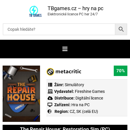
P
ř
TBgames.cz – hry na pc
e
Elektronické licence PC her 24/7
s
k
o
č
i
t
n
a
o
b
s
a
70%
h
Žánr:
Simulátory
Vydavatel:
Fireshine Games
Distribuce:
Digitální licence
Zařízení:
Hra na PC
Region:
CZ, SK (celá EU)
The Repair House: Restoration Sim (PC)