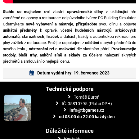
Staňte se majitelem
své vlastní
opravárenské dílny
v uklidňující hře
zaměřené na opravy a restaurace od původního tvůrce PC Building Simulator.
Odemykejte
nové vybavení a nástroje
,
přizpůsobte
svou dílnu a objevte
unikátní předměty
k opravě, včetně
hudebních nástrojů, arkádových
automatů, starožitností, hraček
a dalších, každý s autentickou rekreací pro
plný zážitek z restaurace. Prožijte uspokojení z
očištění
starých předmětů do
nového lesku,
odstranění rzi
a
malování
dle vlastního přání.
Prozkoumejte
stodoly, bleší trhy, aukční síně a sklady
za účelem nalezení skrytých
předmětů a smlouvání o nejlepší cenu.
Datum vydání hry: 19. července 2023
Technická podpora
Tomáš Buroň
IČ: 05810795 (Plátci DPH)
info@tbgames.cz
od 08:00 do 22:00 každý den
Důležité informace
Kontakty