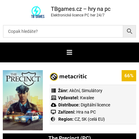
P
ř
TBgames.cz – hry na pc
e
Elektronické licence PC her 24/7
s
k
o
č
i
t
n
a
o
b
s
a
66%
h
Žánr:
Akční
,
Simulátory
Vydavatel:
Kwalee
Distribuce:
Digitální licence
Zařízení:
Hra na PC
Region:
CZ, SK (celá EU)
The Precinct (PC)