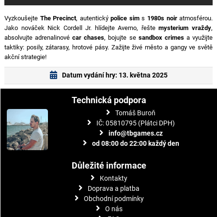
Vyzkoušejte
The Precinct
, autentický
police sim
s
1980s noir
atmosférou.
Jako nováček Nick Cordell Jr. hlídejte Averno, řešte
mysterium vraždy
,
absolvujte adrenalinové
car chases
, bojujte se
sandbox crimes
a využijte
taktiky: posily, zátarasy, hrotové pásy. Zažijte živé město a gangy ve světě
akční strategie!
Datum vydání hry: 13. května 2025
Technická podpora
Tomáš Buroň
IČ: 05810795 (Plátci DPH)
info@tbgames.cz
od 08:00 do 22:00 každý den
Důležité informace
Kontakty
Doprava a platba
Obchodní podmínky
O nás