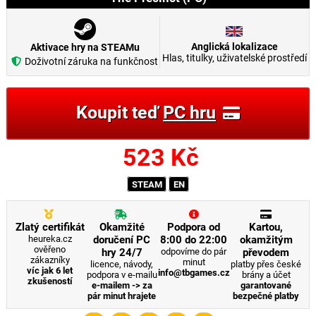
Anglická lokalizace
Aktivace hry na STEAMu
Hlas, titulky, uživatelské prostředí
Doživotní záruka na funkčnost
Koupit teď
PC hru
523
Kč
STEAM
EN
Zlatý certifikát
Okamžité
Podpora od
Kartou,
heureka.cz
doručení PC
8:00 do 22:00
okamžitým
ověřeno
hry 24/7
odpovíme do pár
převodem
zákazníky
minut
licence, návody,
platby přes české
víc jak 6 let
info@tbgames.cz
podpora v e-mailu
brány a účet
zkušeností
e-mailem -> za
garantované
pár minut hrajete
bezpečné platby