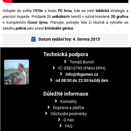
Vstupte do světa
1970s
s touto
PC hrou
, kde se mísí
taktická
strategie a
precizní loupeže. Prožijete 20
unikátních
heistů v ručně kreslené
2D grafice
s kompletním
řízení týmu
. Plánujte, jednejte tiše či hlučně a vyhněte se
zásahu
policie
jako pravý
kriminální génius
.
Datum vydání hry: 4. června 2015
Technická podpora
Tomáš Buroň
IČ: 05810795 (Plátci DPH)
info@tbgames.cz
od 08:00 do 22:00 každý den
Důležité informace
Kontakty
Doprava a platba
Obchodní podmínky
O nás
FAQ