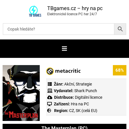
P
ř
TBgames.cz – hry na pc
e
Elektronické licence PC her 24/7
s
k
o
č
i
t
n
a
o
b
s
a
68%
h
Žánr:
Akční
,
Strategie
Vydavatel:
Shark Punch
Distribuce:
Digitální licence
Zařízení:
Hra na PC
Region:
CZ, SK (celá EU)
The Masterplan (PC)