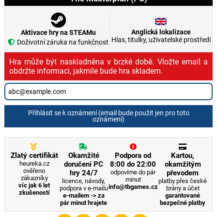
Anglická lokalizace
Aktivace hry na STEAMu
Hlas, titulky, uživatelské prostředí
Doživotní záruka na funkčnost
Hra může být naskladněna v brzké době. Vložte email a
obdržte informaci, jakmile bude hra skladem.
Přihlásit se k oznámení (email bude použit jen pro toto
oznámení)
Zlatý certifikát
Okamžité
Podpora od
Kartou,
heureka.cz
doručení PC
8:00 do 22:00
okamžitým
ověřeno
hry 24/7
odpovíme do pár
převodem
zákazníky
minut
licence, návody,
platby přes české
víc jak 6 let
info@tbgames.cz
podpora v e-mailu
brány a účet
zkušeností
e-mailem -> za
garantované
pár minut hrajete
bezpečné platby