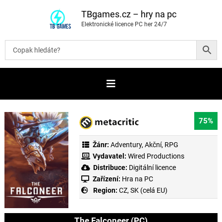
P
ř
TBgames.cz – hry na pc
e
Elektronické licence PC her 24/7
s
k
o
č
i
t
n
a
o
b
s
a
75%
h
Žánr:
Adventury
,
Akční
,
RPG
Vydavatel:
Wired Productions
Distribuce:
Digitální licence
Zařízení:
Hra na PC
Region:
CZ, SK (celá EU)
The Falconeer (PC)