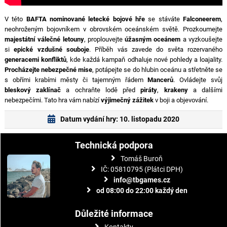
V této
BAFTA nominované letecké bojové hře
se stáváte
Falconeerem
,
neohroženým bojovníkem v obrovském oceánském světě. Prozkoumejte
majestátní válečné letouny
, proplouvejte
úžasným oceánem
a vyzkoušejte
si
epické vzdušné souboje
. Příběh vás zavede do světa rozervaného
generacemi konfliktů
, kde každá kampaň odhaluje nové pohledy a loajality.
Procházejte nebezpečné mise
, potápejte se do hlubin oceánu a střetněte se
s obřími krabími městy či tajemným řádem
Mancerů
. Ovládejte svůj
bleskový zaklínač
a ochraňte lodě před
piráty
,
krakeny
a dalšími
nebezpečími. Tato hra vám nabízí
výjimečný zážitek
v boji a objevování.
Datum vydání hry: 10. listopadu 2020
Technická podpora
Tomáš Buroň
IČ: 05810795 (Plátci DPH)
info@tbgames.cz
od 08:00 do 22:00 každý den
Důležité informace
Kontakty