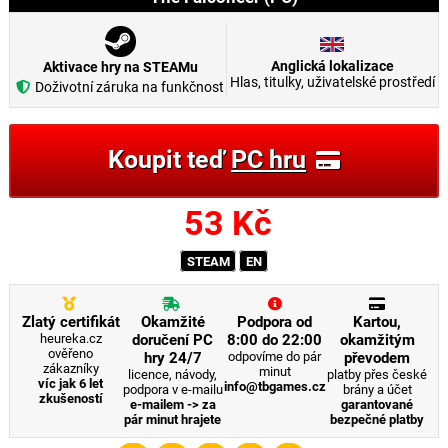
Anglická lokalizace
Aktivace hry na STEAMu
Hlas, titulky, uživatelské prostředí
Doživotní záruka na funkčnost
Koupit teď
PC hru
53
Kč
STEAM
EN
Zlatý certifikát
Okamžité
Podpora od
Kartou,
heureka.cz
doručení PC
8:00 do 22:00
okamžitým
ověřeno
hry 24/7
odpovíme do pár
převodem
zákazníky
minut
licence, návody,
platby přes české
víc jak 6 let
info@tbgames.cz
podpora v e-mailu
brány a účet
zkušeností
e-mailem -> za
garantované
pár minut hrajete
bezpečné platby