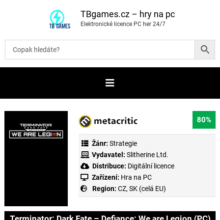
P
ř
TBgames.cz – hry na pc
e
Elektronické licence PC her 24/7
s
k
o
č
i
t
n
a
o
b
s
a
80%
h
Žánr:
Strategie
Vydavatel:
Slitherine Ltd.
Distribuce:
Digitální licence
Zařízení:
Hra na PC
Region:
CZ, SK (celá EU)
Terminator: Dark Fate – Defiance: We are Legion (PC)