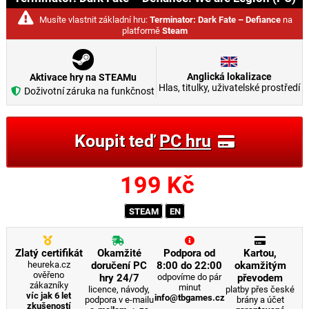
Musíte vlastnit základní hru:
Terminator: Dark Fate – Defiance
na
platformě
Steam
Anglická lokalizace
Aktivace hry na STEAMu
Hlas, titulky, uživatelské prostředí
Doživotní záruka na funkčnost
Koupit teď
PC hru
199
Kč
STEAM
EN
Zlatý certifikát
Okamžité
Podpora od
Kartou,
heureka.cz
doručení PC
8:00 do 22:00
okamžitým
ověřeno
hry 24/7
odpovíme do pár
převodem
zákazníky
minut
licence, návody,
platby přes české
víc jak 6 let
info@tbgames.cz
podpora v e-mailu
brány a účet
zkušeností