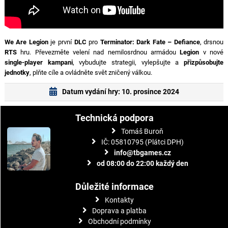
We Are Legion
je první
DLC
pro
Terminator: Dark Fate – Defiance
, drsnou
RTS
hru. Převezměte velení nad nemilosrdnou armádou
Legion
v nové
single-player kampani
, vybudujte strategii, vylepšujte a
přizpůsobujte
jednotky
, plňte cíle a ovládněte svět zničený válkou.
Datum vydání hry: 10. prosince 2024
Technická podpora
Tomáš Buroň
IČ: 05810795 (Plátci DPH)
info@tbgames.cz
od 08:00 do 22:00 každý den
Důležité informace
Kontakty
Doprava a platba
Obchodní podmínky