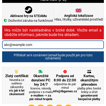
Anglická lokalizace
Aktivace hry na STEAMu
Hlas, titulky, uživatelské prostředí
Doživotní záruka na funkčnost
Hra může být naskladněna v brzké době. Vložte email a
obdržte informaci, jakmile bude hra skladem.
Přihlásit se k oznámení (email bude použit jen pro toto
oznámení)
Zlatý certifikát
Okamžité
Podpora od
Kartou,
heureka.cz
doručení PC
8:00 do 22:00
okamžitým
ověřeno
hry 24/7
odpovíme do pár
převodem
zákazníky
minut
licence, návody,
platby přes české
víc jak 6 let
info@tbgames.cz
podpora v e-mailu
brány a účet
zkušeností
e-mailem -> za
garantované
pár minut hrajete
bezpečné platby