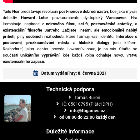
Tails Noir
představuje revoluční
post-noirové dobrodružství
, kde jako mývalí
detektiv
Howard Lotor
prozkoumáváte dystopický
Vancouver
. Hra
kombinuje inspirace z
noirového filmu
,
sci-fi
,
postsovětské estetiky
, a
existenciální filosofie
Sartreho. Zažijete lineární, ale
emocionálně nabitý
příběh
, plný
osobních rozhodnutí
, které formují vaši identitu.
Interakce s
postavami
,
prozkoumávání města
a
hluboké dialogy
jsou klíčem.
Rozhodnutí, jakou cestou povede Howardův osud, je na vás. Staňte se
součástí
unikátního vyprávění
, kde každá volba odhaluje novou vrstvu
existenciálního zápasu
.
Datum vydání hry: 8. června 2021
Technická podpora
Tomáš Buroň
IČ: 05810795 (Plátci DPH)
info@tbgames.cz
od 08:00 do 22:00 každý den
Důležité informace
Kontakty