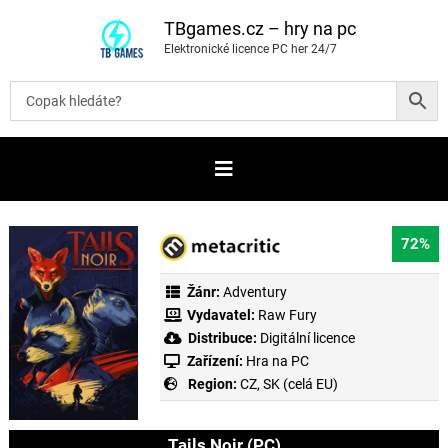
P
ř
TBgames.cz – hry na pc
e
Elektronické licence PC her 24/7
s
k
o
č
i
t
n
a
o
b
s
a
72%
h
Žánr:
Adventury
Vydavatel:
Raw Fury
Distribuce:
Digitální licence
Zařízení:
Hra na PC
Region:
CZ, SK (celá EU)
Tails Noir (PC)