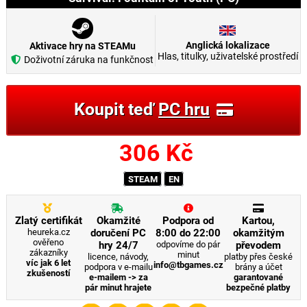
Anglická lokalizace
Aktivace hry na STEAMu
Hlas, titulky, uživatelské prostředí
Doživotní záruka na funkčnost
Koupit teď
PC hru
306
Kč
STEAM
EN
Zlatý certifikát
Okamžité
Podpora od
Kartou,
heureka.cz
doručení PC
8:00 do 22:00
okamžitým
ověřeno
hry 24/7
odpovíme do pár
převodem
zákazníky
minut
licence, návody,
platby přes české
víc jak 6 let
info@tbgames.cz
podpora v e-mailu
brány a účet
zkušeností
e-mailem -> za
garantované
pár minut hrajete
bezpečné platby