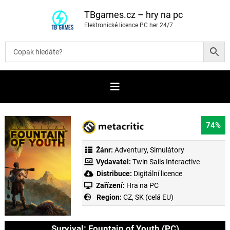
P
ř
TBgames.cz – hry na pc
e
Elektronické licence PC her 24/7
s
k
o
č
i
t
n
a
o
b
s
a
74%
h
Žánr:
Adventury
,
Simulátory
Vydavatel:
Twin Sails Interactive
Distribuce:
Digitální licence
Zařízení:
Hra na PC
Region:
CZ, SK (celá EU)
Survival: Fountain of Youth (PC)