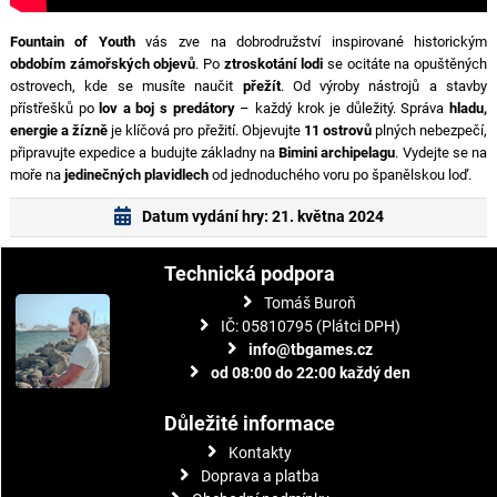
Fountain of Youth
vás zve na dobrodružství inspirované historickým
obdobím zámořských objevů
. Po
ztroskotání lodi
se ocitáte na opuštěných
ostrovech, kde se musíte naučit
přežít
. Od výroby nástrojů a stavby
přístřešků po
lov a boj s predátory
– každý krok je důležitý. Správa
hladu,
energie a žízně
je klíčová pro přežití. Objevujte
11 ostrovů
plných nebezpečí,
připravujte expedice a budujte základny na
Bimini archipelagu
. Vydejte se na
moře na
jedinečných plavidlech
od jednoduchého voru po španělskou loď.
Datum vydání hry: 21. května 2024
Technická podpora
Tomáš Buroň
IČ: 05810795 (Plátci DPH)
info@tbgames.cz
od 08:00 do 22:00 každý den
Důležité informace
Kontakty
Doprava a platba