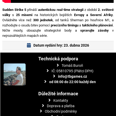
Sudden Strike 5
přináší
autentickou real-time strategii
z období
2. světové
války
s
25 misemi
na historických bojištích
Evropy a Severní Afriky
.
Ovládněte více než
300 jednotek
, od tanků Sherman po houfnice M1, a
rozhodujte o osudu bitev pomocí
precízního timingu
a
taktického plánování
.
Ničte mosty, obsazujte strategické body a
spravujte zásoby
v
nejrozsáhlejších mapách série.
Datum vydání hry: 23. dubna 2026
Technická podpora
Tomáš Buroň
IČ: 05810795 (Plátci DPH)
info@tbgames.cz
od 08:00 do 22:00 každý den
Důležité informace
Kontakty
Doprava a platba
Obchodní podmínky