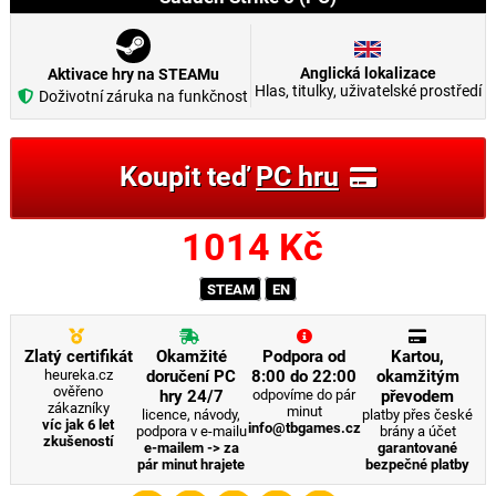
Anglická lokalizace
Aktivace hry na STEAMu
Hlas, titulky, uživatelské prostředí
Doživotní záruka na funkčnost
Koupit teď
PC hru
1014
Kč
STEAM
EN
Zlatý certifikát
Okamžité
Podpora od
Kartou,
heureka.cz
doručení PC
8:00 do 22:00
okamžitým
ověřeno
hry 24/7
odpovíme do pár
převodem
zákazníky
minut
licence, návody,
platby přes české
víc jak 6 let
info@tbgames.cz
podpora v e-mailu
brány a účet
zkušeností
e-mailem -> za
garantované
pár minut hrajete
bezpečné platby