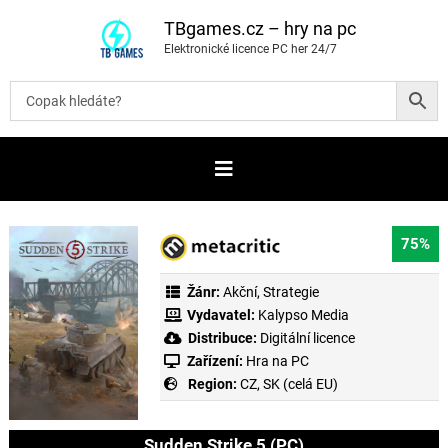
P
ř
TBgames.cz – hry na pc
e
Elektronické licence PC her 24/7
s
k
o
č
i
t
n
a
o
b
s
a
75%
h
Žánr:
Akční
,
Strategie
Vydavatel:
Kalypso Media
Distribuce:
Digitální licence
Zařízení:
Hra na PC
Region:
CZ, SK (celá EU)
Sudden Strike 5 (PC)