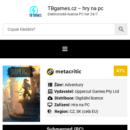
P
ř
TBgames.cz – hry na pc
e
Elektronické licence PC her 24/7
s
k
o
č
i
t
n
a
o
b
s
a
47%
h
Žánr:
Adventury
Vydavatel:
Uppercut Games Pty Ltd
Distribuce:
Digitální licence
Zařízení:
Hra na PC
Region:
CZ, SK (celá EU)
Submerged (PC)