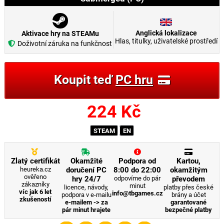
Anglická lokalizace
Aktivace hry na STEAMu
Hlas, titulky, uživatelské prostředí
Doživotní záruka na funkčnost
Koupit teď
PC hru
224
Kč
STEAM
EN
Zlatý certifikát
Okamžité
Podpora od
Kartou,
heureka.cz
doručení PC
8:00 do 22:00
okamžitým
ověřeno
hry 24/7
odpovíme do pár
převodem
zákazníky
minut
licence, návody,
platby přes české
víc jak 6 let
info@tbgames.cz
podpora v e-mailu
brány a účet
zkušeností
e-mailem -> za
garantované
pár minut hrajete
bezpečné platby