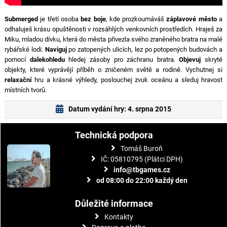
Submerged
je třetí osoba
bez boje
, kde prozkoumáváš
záplavové město
a
odhaluješ krásu opuštěnosti v rozsáhlých venkovních prostředích. Hraješ za
Miku, mladou dívku, která do města přivezla svého zraněného bratra na malé
rybářské lodi.
Naviguj
po zatopených ulicích, lez po potopených budovách a
pomocí
dalekohledu
hledej zásoby pro záchranu bratra.
Objevuj
skryté
objekty, které vyprávějí příběh o zničeném světě a rodině. Vychutnej si
relaxační
hru a krásné výhledy, poslouchej zvuk oceánu a sleduj hravost
místních tvorů.
Datum vydání hry: 4. srpna 2015
Technická podpora
Tomáš Buroň
IČ: 05810795 (Plátci DPH)
info@tbgames.cz
od 08:00 do 22:00 každý den
Důležité informace
Kontakty