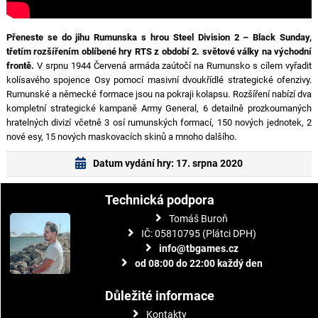
Přeneste se do jihu Rumunska s hrou Steel Division 2 – Black Sunday,
třetím rozšířením oblíbené hry RTS z období 2. světové války na východní
frontě.
V srpnu 1944 Červená armáda zaútočí na Rumunsko s cílem vyřadit
kolísavého spojence Osy pomocí masivní dvoukřídlé strategické ofenzivy.
Rumunské a německé formace jsou na pokraji kolapsu. Rozšíření nabízí dva
kompletní strategické kampaně Army General, 6 detailně prozkoumaných
hratelných divizí včetně 3 osí rumunských formací, 150 nových jednotek, 2
nové esy, 15 nových maskovacích skinů a mnoho dalšího.
Datum vydání hry: 17. srpna 2020
Technická podpora
Tomáš Buroň
IČ: 05810795 (Plátci DPH)
info@tbgames.cz
od 08:00 do 22:00 každý den
Důležité informace
Kontakty