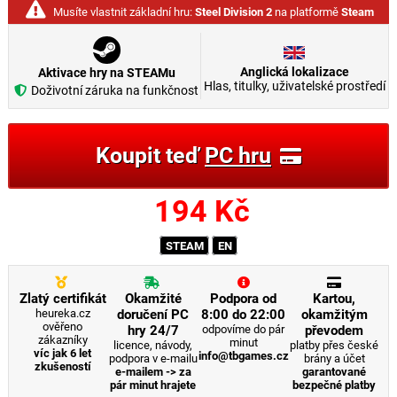
Musíte vlastnit základní hru:
Steel Division 2
na platformě
Steam
Anglická lokalizace
Aktivace hry na STEAMu
Hlas, titulky, uživatelské prostředí
Doživotní záruka na funkčnost
Koupit teď
PC hru
194
Kč
STEAM
EN
Zlatý certifikát
Okamžité
Podpora od
Kartou,
heureka.cz
doručení PC
8:00 do 22:00
okamžitým
ověřeno
hry 24/7
odpovíme do pár
převodem
zákazníky
minut
licence, návody,
platby přes české
víc jak 6 let
info@tbgames.cz
podpora v e-mailu
brány a účet
zkušeností
e-mailem -> za
garantované
pár minut hrajete
bezpečné platby