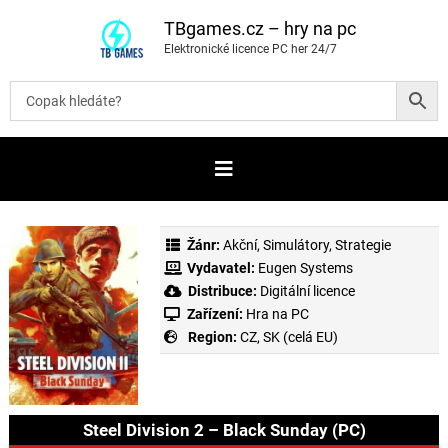
P
ř
TBgames.cz – hry na pc
e
Elektronické licence PC her 24/7
s
k
o
č
i
t
n
a
o
b
s
a
Žánr:
Akční
,
Simulátory
,
Strategie
h
Vydavatel:
Eugen Systems
Distribuce:
Digitální licence
Zařízení:
Hra na PC
Region:
CZ, SK (celá EU)
Steel Division 2 – Black Sunday (PC)