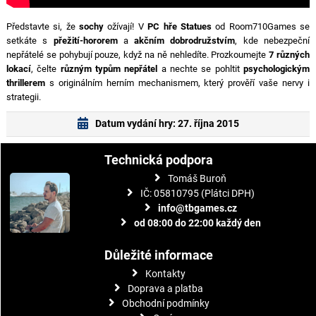
Představte si, že
sochy
ožívají! V
PC hře Statues
od Room710Games se
setkáte s
přežití-hororem
a
akčním dobrodružstvím
, kde nebezpeční
nepřátelé se pohybují pouze, když na ně nehledíte. Prozkoumejte
7 různých
lokací
, čelte
různým typům nepřátel
a nechte se pohltit
psychologickým
thrillerem
s originálním herním mechanismem, který prověří vaše nervy i
strategii.
Datum vydání hry: 27. října 2015
Technická podpora
Tomáš Buroň
IČ: 05810795 (Plátci DPH)
info@tbgames.cz
od 08:00 do 22:00 každý den
Důležité informace
Kontakty
Doprava a platba
Obchodní podmínky