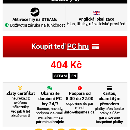
Anglická lokalizace
Aktivace hry na STEAMu
Hlas, titulky, uživatelské prostředí
Doživotní záruka na funkčnost
Koupit teď
PC hru
404
Kč
STEAM
EN
Zlatý certifikát
Okamžité
Podpora od
Kartou,
heureka.cz
doručení PC
8:00 do 22:00
okamžitým
ověřeno
hry 24/7
odpovíme do pár
převodem
zákazníky
minut
licence, návody,
platby přes české
víc jak 6 let
info@tbgames.cz
podpora v e-mailu
brány a účet
zkušeností
e-mailem -> za
garantované
pár minut hrajete
bezpečné platby