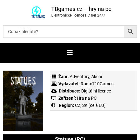
P
ř
TBgames.cz – hry na pc
e
Elektronické licence PC her 24/7
s
k
o
č
i
t
n
a
o
b
s
a
Žánr:
Adventury
,
Akční
h
Vydavatel:
Room710Games
Distribuce:
Digitální licence
Zařízení:
Hra na PC
Region:
CZ, SK (celá EU)
Statues (PC)