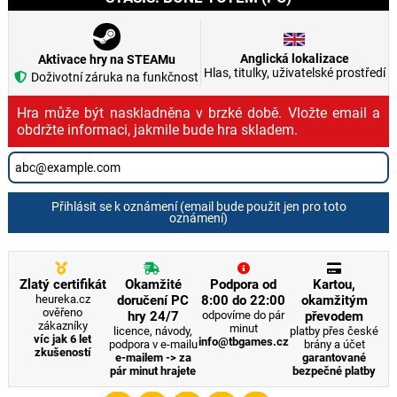
Anglická lokalizace
Aktivace hry na STEAMu
Hlas, titulky, uživatelské prostředí
Doživotní záruka na funkčnost
Hra může být naskladněna v brzké době. Vložte email a
obdržte informaci, jakmile bude hra skladem.
Přihlásit se k oznámení (email bude použit jen pro toto
oznámení)
Zlatý certifikát
Okamžité
Podpora od
Kartou,
heureka.cz
doručení PC
8:00 do 22:00
okamžitým
ověřeno
hry 24/7
odpovíme do pár
převodem
zákazníky
minut
licence, návody,
platby přes české
víc jak 6 let
info@tbgames.cz
podpora v e-mailu
brány a účet
zkušeností
e-mailem -> za
garantované
pár minut hrajete
bezpečné platby