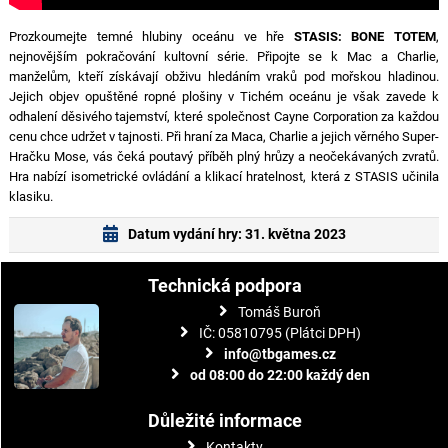
Prozkoumejte temné hlubiny oceánu ve hře
STASIS: BONE TOTEM
,
nejnovějším pokračování kultovní série. Připojte se k Mac a Charlie,
manželům, kteří získávají obživu hledáním vraků pod mořskou hladinou.
Jejich objev opuštěné ropné plošiny v Tichém oceánu je však zavede k
odhalení děsivého tajemství, které společnost Cayne Corporation za každou
cenu chce udržet v tajnosti. Při hraní za Maca, Charlie a jejich věrného Super-
Hračku Mose, vás čeká poutavý příběh plný hrůzy a neočekávaných zvratů.
Hra nabízí isometrické ovládání a klikací hratelnost, která z STASIS učinila
klasiku.
Datum vydání hry: 31. května 2023
Technická podpora
Tomáš Buroň
IČ: 05810795 (Plátci DPH)
info@tbgames.cz
od 08:00 do 22:00 každý den
Důležité informace
Kontakty