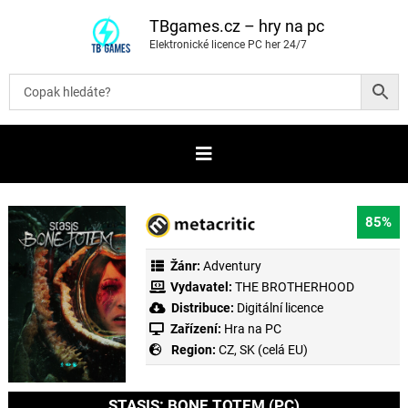
P
ř
TBgames.cz – hry na pc
e
Elektronické licence PC her 24/7
s
k
o
č
i
t
n
a
o
b
s
a
85%
h
Žánr:
Adventury
Vydavatel:
THE BROTHERHOOD
Distribuce:
Digitální licence
Zařízení:
Hra na PC
Region:
CZ, SK (celá EU)
STASIS: BONE TOTEM (PC)