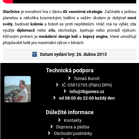
StarDrive
je inovativní hra v žánru
4X vesmírné strategie
. Začínáte s jednou
planetou a několika kosmickými loděmi a vaším úkolem je dobývat
nové
světy
, budovat
kolonie
a bránit se proti nepřátelům. Hráč má na výběr, zda
využije
diplomacii
nebo
sílu
, obchoduje, špehuje nebo provádí výzkum.
Klíčovým prvkem je
modulární design lodí
a
bojový engine
, které umožňují
přizpůsobit lodě pro maximální výkon v bitvách.
Datum vydání hry: 26. dubna 2013
Technická podpora
Tomáš Buroň
IČ: 05810795 (Plátci DPH)
info@tbgames.cz
od 08:00 do 22:00 každý den
Důležité informace
Kontakty
Doprava a platba
Obchodní podmínky