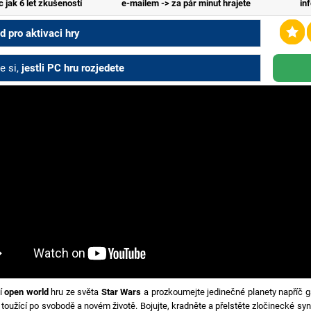
c jak 6 let zkušeností
e-mailem -> za pár minut hrajete
in
 pro aktivaci hry
e si,
jestli PC hru rozjedete
ní
open world
hru ze světa
Star Wars
a prozkoumejte jedinečné planety napříč gal
toužící po svobodě a novém životě. Bojujte, kradněte a přelstěte zločinecké syn