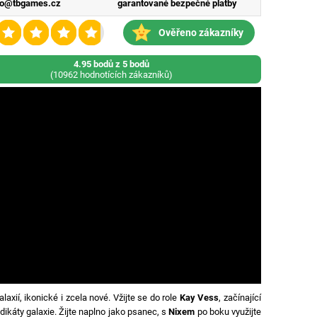
fo@tbgames.cz
garantované bezpečné platby
Ověřeno zákazníky
4.95 bodů z 5 bodů
(10962 hodnotících zákazníků)
axií, ikonické i zcela nové. Vžijte se do role
Kay Vess
, začínající
dikáty galaxie. Žijte naplno jako psanec, s
Nixem
po boku využijte