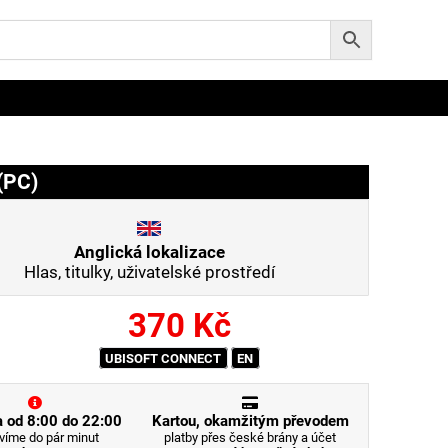
(PC)
Anglická lokalizace
Hlas, titulky, uživatelské prostředí
370
Kč
UBISOFT CONNECT
EN
 od 8:00 do 22:00
Kartou, okamžitým převodem
víme do pár minut
platby přes české brány a účet