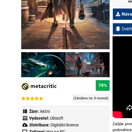
ví
Návod
Ověřt
78%
(Založeno na:
8 recenzí
)
Hodnoceno
8
4.63
z 5 na
Žánr:
Akční
základě
hodnocení
Vydavatel:
Ubisoft
zákazníků
Zažijte prv
Distribuce:
Digitální licence
podvodnice 
Zařízení:
Hra na PC