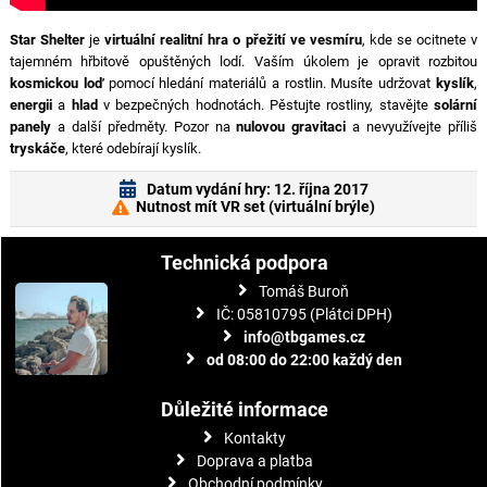
Star Shelter
je
virtuální realitní hra o přežití ve vesmíru
, kde se ocitnete v
tajemném hřbitově opuštěných lodí. Vaším úkolem je opravit rozbitou
kosmickou loď
pomocí hledání materiálů a rostlin. Musíte udržovat
kyslík
,
energii
a
hlad
v bezpečných hodnotách. Pěstujte rostliny, stavějte
solární
panely
a další předměty. Pozor na
nulovou gravitaci
a nevyužívejte příliš
tryskáče
, které odebírají kyslík.
Datum vydání hry: 12. října 2017
Nutnost mít VR set (virtuální brýle)
Technická podpora
Tomáš Buroň
IČ: 05810795 (Plátci DPH)
info@tbgames.cz
od 08:00 do 22:00 každý den
Důležité informace
Kontakty
Doprava a platba
Obchodní podmínky