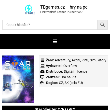
P
ř
TBgames.cz – hry na pc
e
Elektronické licence PC her 24/7
s
k
o
č
i
t
n
a
o
b
s
a
Žánr:
Adventury
,
Akční
,
RPG
,
Simulátory
h
Vydavatel:
Overflow
Distribuce:
Digitální licence
Zařízení:
Hra na PC
Region:
CZ, SK (celá EU)
Star Shelter (VR) (PC)