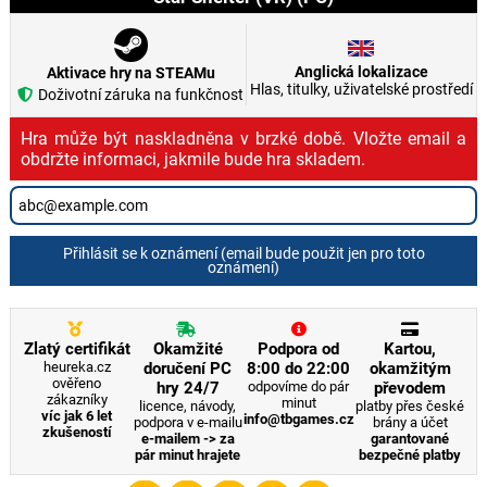
Anglická lokalizace
Aktivace hry na STEAMu
Hlas, titulky, uživatelské prostředí
Doživotní záruka na funkčnost
Hra může být naskladněna v brzké době. Vložte email a
obdržte informaci, jakmile bude hra skladem.
Přihlásit se k oznámení (email bude použit jen pro toto
oznámení)
Zlatý certifikát
Okamžité
Podpora od
Kartou,
heureka.cz
doručení PC
8:00 do 22:00
okamžitým
ověřeno
hry 24/7
odpovíme do pár
převodem
zákazníky
minut
licence, návody,
platby přes české
víc jak 6 let
info@tbgames.cz
podpora v e-mailu
brány a účet
zkušeností
e-mailem -> za
garantované
pár minut hrajete
bezpečné platby