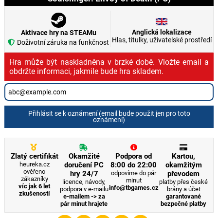
Anglická lokalizace
Aktivace hry na STEAMu
Hlas, titulky, uživatelské prostředí
Doživotní záruka na funkčnost
Hra může být naskladněna v brzké době. Vložte email a
obdržte informaci, jakmile bude hra skladem.
Přihlásit se k oznámení (email bude použit jen pro toto
oznámení)
Zlatý certifikát
Okamžité
Podpora od
Kartou,
heureka.cz
doručení PC
8:00 do 22:00
okamžitým
ověřeno
hry 24/7
odpovíme do pár
převodem
zákazníky
minut
licence, návody,
platby přes české
víc jak 6 let
info@tbgames.cz
podpora v e-mailu
brány a účet
zkušeností
e-mailem -> za
garantované
pár minut hrajete
bezpečné platby