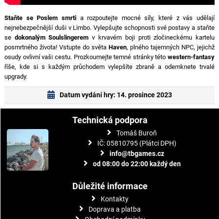
Staňte se Poslem smrti
a rozpoutejte mocné síly, které z vás udělají
nejnebezpečnější duši v Limbo. Vylepšujte schopnosti své postavy a staňte
se
dokonalým Soulslingerem
v krvavém boji proti zločineckému kartelu
posmrtného života! Vstupte do světa
Haven
, plného tajemných NPC, jejichž
osudy ovlivní vaši cestu. Prozkoumejte temné stránky této
western-fantasy
říše, kde si s každým průchodem vylepšíte zbraně a odemknete trvalé
upgrady.
Datum vydání hry: 14. prosince 2023
Technická podpora
Tomáš Buroň
IČ: 05810795 (Plátci DPH)
info@tbgames.cz
od 08:00 do 22:00 každý den
Důležité informace
Kontakty
Doprava a platba