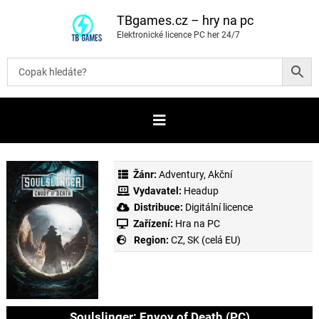
P
ř
TBgames.cz – hry na pc
e
Elektronické licence PC her 24/7
s
k
o
č
i
t
n
a
o
b
s
a
Žánr:
Adventury
,
Akční
h
Vydavatel:
Headup
Distribuce:
Digitální licence
Zařízení:
Hra na PC
Region:
CZ, SK (celá EU)
Soulslinger: Envoy of Death (PC)